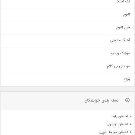
تک آهنگ
آهنگ شاد
البوم
غمگین
اجتماعی
فول البوم
آهنگ عاشقانه
آهنگ مذهبی
حماسی
اذری
موزیک ویدیو
سنتی
اهنگ بندرعباسی
موسقی بی کلام
تیتراژ
ویژه
دمو
مذهبی
به زودی
دسته بندی خوانندگان
جدیدترین ها
آرشیو
احسان پایه
احسان تهرانچی
احسان خواجه امیری