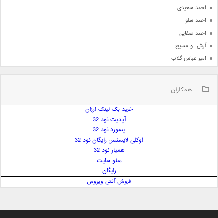
احمد سعیدی
احمد سلو
احمد صفایی
آرش  و مسیح
امیر عباس گلاب
امیر عظیمی
امیر علی
همکاران
امیر فرجام
امیر مسعود
خرید بک لینک ارزان
آپدیت نود 32
امیر وکیلی
پسورد نود 32
امیر یگانه
اوکلی لایسنس رایگان نود 32
امین حبیبی
همیار نود 32
امین رستمی
سئو سایت
رایگان
امین فیاض
فروش آنتی ویروس
ایمان غلامی
ایمان فلاح
بابک جهانبخش