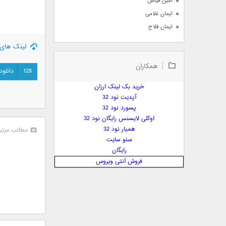
امین فیاض
ایمان غلامی
ایمان فلاح
بابک جهانبخش
لینک های 
بابک رادمنش
همکاران
بابک مافی
128
دانلود
باراد
خرید بک لینک ارزان
بنیامین بهادری
آپدیت نود 32
بهراد شهریاری
پسورد نود 32
اوکلی لایسنس رایگان نود 32
بهنام صفوی
همیار نود 32
مطالب مرتب
بهنام علمشاهی
سئو سایت
 پارسا صدیق
رایگان
پارسا چیلیک
فروش آنتی ویروس
پازل بند
پویا
پویا سالکی
پویان
پیمان زارعی