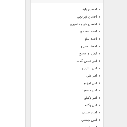
آرشیو
احسان پایه
احسان تهرانچی
احسان خواجه امیری
احمد سعیدی
احمد سلو
احمد صفایی
آرش  و مسیح
امیر عباس گلاب
امیر عظیمی
امیر علی
امیر فرجام
امیر مسعود
امیر وکیلی
امیر یگانه
امین حبیبی
امین رستمی