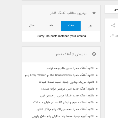
دید فرزاد
دانلود آهنگ جدید بهنام
دانلود آهنگ جدید علی
من
 آتیش
بانی بنام قرص قمر 2
یاسینی بنام دورترین نزدیک
برترین مطالب آهنگ فاخر
روز
هفته
ماه
سال
ون نظر
Sorry, no posts matched your criteria.
به زودی از آهنگ فاخر
دانلود آهنگ جدید سارن بنام واسه تولدم
دانلود آهنگ جدید The Chainsmokers و Emily Warren بنام Side Effects
دانلود موزیک ویدوی جدید حمید صفت هیهات
دانلود آهنگ جدید امین مرعشی برات میمردم
دانلود آهنگ جدید خدایا مرسی از حسین تهی
دانلود آهنگ مسیح و آرش AP به نام خیلی دلم تنگه
دانلود آهنگ جدید محسن یگانه بنام چنگال تقدیر
دانلود آلبوم جدید محمدرضا هدایتی بنام عشق پنهونی