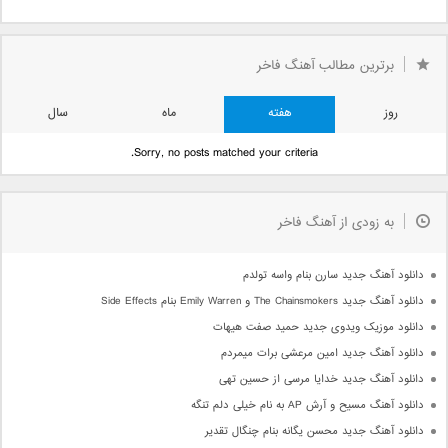
برترین مطالب آهنگ فاخر
روز
هفته
ماه
سال
Sorry, no posts matched your criteria.
به زودی از آهنگ فاخر
دانلود آهنگ جدید سارن بنام واسه تولدم
دانلود آهنگ جدید The Chainsmokers و Emily Warren بنام Side Effects
دانلود موزیک ویدوی جدید حمید صفت هیهات
دانلود آهنگ جدید امین مرعشی برات میمردم
دانلود آهنگ جدید خدایا مرسی از حسین تهی
دانلود آهنگ مسیح و آرش AP به نام خیلی دلم تنگه
دانلود آهنگ جدید محسن یگانه بنام چنگال تقدیر