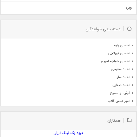
تیتراژ
ویژه
دمو
مذهبی
به زودی
دسته بندی خوانندگان
جدیدترین ها
آرشیو
احسان پایه
احسان تهرانچی
احسان خواجه امیری
احمد سعیدی
احمد سلو
احمد صفایی
آرش  و مسیح
امیر عباس گلاب
امیر عظیمی
امیر علی
همکاران
امیر فرجام
امیر مسعود
خرید بک لینک ارزان