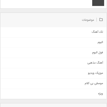
موضوعات
تک آهنگ
آهنگ شاد
البوم
غمگین
اجتماعی
فول البوم
آهنگ عاشقانه
آهنگ مذهبی
حماسی
اذری
موزیک ویدیو
سنتی
اهنگ بندرعباسی
موسقی بی کلام
تیتراژ
ویژه
دمو
مذهبی
به زودی