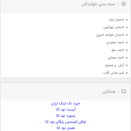
دسته بندی خوانندگان
جدیدترین ها
آرشیو
احسان پایه
احسان تهرانچی
احسان خواجه امیری
احمد سعیدی
احمد سلو
احمد صفایی
آرش  و مسیح
امیر عباس گلاب
امیر عظیمی
امیر علی
همکاران
امیر فرجام
امیر مسعود
خرید بک لینک ارزان
آپدیت نود 32
امیر وکیلی
پسورد نود 32
امیر یگانه
اوکلی لایسنس رایگان نود 32
امین حبیبی
همیار نود 32