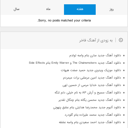
روز
هفته
ماه
سال
Sorry, no posts matched your criteria.
به زودی از آهنگ فاخر
دانلود آهنگ جدید سارن بنام واسه تولدم
دانلود آهنگ جدید The Chainsmokers و Emily Warren بنام Side Effects
دانلود موزیک ویدوی جدید حمید صفت هیهات
دانلود آهنگ جدید امین مرعشی برات میمردم
دانلود آهنگ جدید خدایا مرسی از حسین تهی
دانلود آهنگ مسیح و آرش AP به نام خیلی دلم تنگه
دانلود آهنگ جدید محسن یگانه بنام چنگال تقدیر
دانلود آلبوم جدید محمدرضا هدایتی بنام عشق پنهونی
دانلود آهنگ جدید محمد علیزاده بنام گلودرد
دانلود آهنگ جدید احمد سعیدی بنام واسه عشقه