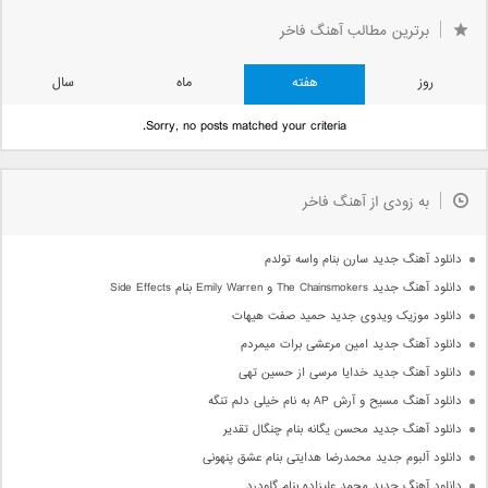
برترین مطالب آهنگ فاخر
روز
هفته
ماه
سال
Sorry, no posts matched your criteria.
به زودی از آهنگ فاخر
دانلود آهنگ جدید سارن بنام واسه تولدم
دانلود آهنگ جدید The Chainsmokers و Emily Warren بنام Side Effects
دانلود موزیک ویدوی جدید حمید صفت هیهات
دانلود آهنگ جدید امین مرعشی برات میمردم
دانلود آهنگ جدید خدایا مرسی از حسین تهی
دانلود آهنگ مسیح و آرش AP به نام خیلی دلم تنگه
دانلود آهنگ جدید محسن یگانه بنام چنگال تقدیر
دانلود آلبوم جدید محمدرضا هدایتی بنام عشق پنهونی
دانلود آهنگ جدید محمد علیزاده بنام گلودرد