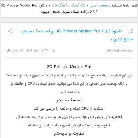
دانلود آهنگ جدید بهنام
دانلود آهنگ جدید علی
شما اینجا هستید :
صفحه اصلی
»
تک آهنگ
»
آهنگ شاد
»
دانلود 3C Process Monitor Pro
بانی بنام قرص قمر 2
یاسینی بنام دورترین نزدیک
2.3.2 برنامه تسک منیجر جامع اندروید
دانلود 3C Process Monitor Pro 2.3.2 برنامه تسک منیجر
جامع اندروید
موضوعات:
آهنگ شاد
2 ژانویه 2018
بدون نظر
3C Process Monitor Pro
این نرم افزار یک برنامه جامع مدیریت و ثبت وظیفه و تسک منیجری حرفه ای است که
با ارائه ویجت های اضافی در آن شما می توانید حجم استفاده CPU و حافظه را
مشاهده کنید.
تسسک منیجر
استفاده از CPU،شبکه و حافظه را بررسی می کند
قطع(به طور پیش فرض)یا بستن اجباری هر برنامه یا پردازنده هسته ای
قطع خودکار تسک،افزایش فضای حافظه،پاکسازی حافظه
نظارت بر سیستم