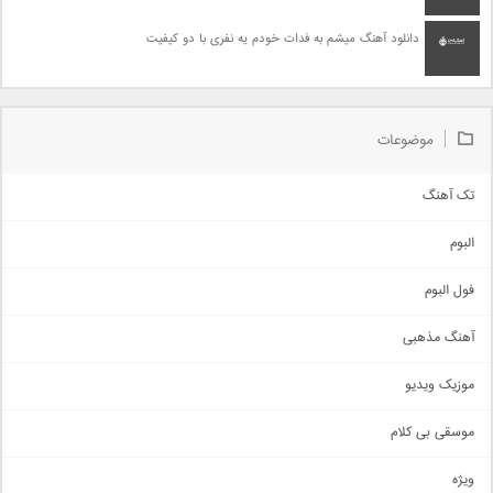
دانلود آهنگ میشم به فدات خودم یه نفری با دو کیفیت
موضوعات
تک آهنگ
آهنگ شاد
البوم
غمگین
اجتماعی
فول البوم
آهنگ عاشقانه
آهنگ مذهبی
حماسی
اذری
موزیک ویدیو
سنتی
اهنگ بندرعباسی
موسقی بی کلام
تیتراژ
ویژه
دمو