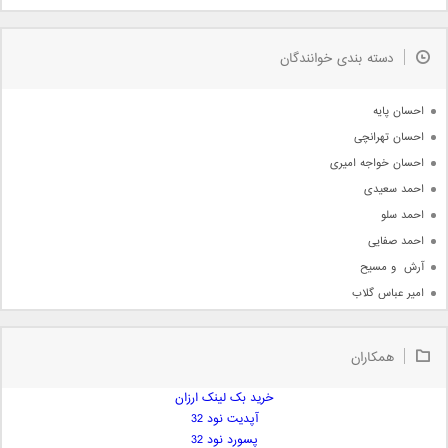
مذهبی
به زودی
دسته بندی خوانندگان
جدیدترین ها
آرشیو
احسان پایه
احسان تهرانچی
احسان خواجه امیری
احمد سعیدی
احمد سلو
احمد صفایی
آرش  و مسیح
امیر عباس گلاب
امیر عظیمی
امیر علی
همکاران
امیر فرجام
امیر مسعود
خرید بک لینک ارزان
آپدیت نود 32
امیر وکیلی
پسورد نود 32