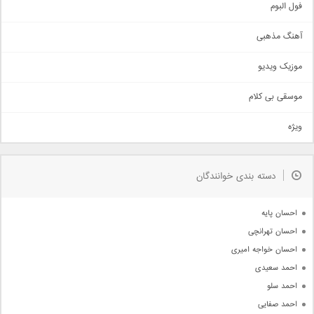
اجتماعی
فول البوم
آهنگ عاشقانه
آهنگ مذهبی
حماسی
اذری
موزیک ویدیو
سنتی
اهنگ بندرعباسی
موسقی بی کلام
تیتراژ
ویژه
دمو
مذهبی
به زودی
دسته بندی خوانندگان
جدیدترین ها
آرشیو
احسان پایه
احسان تهرانچی
احسان خواجه امیری
احمد سعیدی
احمد سلو
احمد صفایی