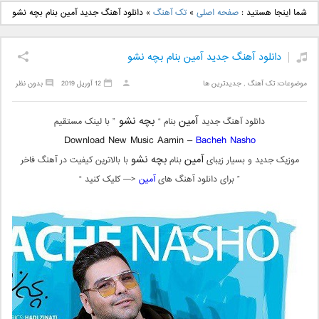
دانلود آهنگ جدید بهنام
دانلود آهنگ جدید علی
شما اینجا هستید :
صفحه اصلی
»
تک آهنگ
»
دانلود آهنگ جدید آمین بنام بچه نشو
بانی بنام قرص قمر 2
یاسینی بنام دورترین نزدیک
دانلود آهنگ جدید آمین بنام بچه نشو
موضوعات:
تک آهنگ
,
جدیدترین ها
12 آوریل 2019
بدون نظر
آمین
بچه نشو
دانلود آهنگ جدید
بنام “
” با لینک مستقیم
Download New Music Aamin –
Bacheh Nasho
آمین
بچه نشو
موزیک جدید و بسیار زیبای
بنام
با بالاترین کیفیت در آهنگ فاخر
” برای دانلود آهنگ های
آمین
<— کلیک کنید “