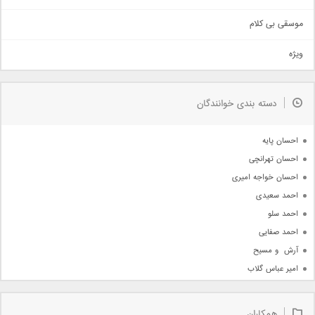
سنتی
اهنگ بندرعباسی
موسقی بی کلام
تیتراژ
ویژه
دمو
مذهبی
به زودی
دسته بندی خوانندگان
جدیدترین ها
آرشیو
احسان پایه
احسان تهرانچی
احسان خواجه امیری
احمد سعیدی
احمد سلو
احمد صفایی
آرش  و مسیح
امیر عباس گلاب
امیر عظیمی
امیر علی
همکاران