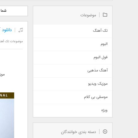
دانلود آلبوم جدید سیروان
دانلود آهنگ جدید علیرضا
دانلود آه
شما 
خسروی بنام مونولوگ
قربانی بنام خیال خوش
بهرام 
موضوعات
دانلود 
تک آهنگ
آهنگ شاد
موضوعات:
تک آهن
البوم
غمگین
اجتماعی
فول البوم
آهنگ عاشقانه
آهنگ مذهبی
حماسی
موز
اذری
موزیک ویدیو
سنتی
اهنگ بندرعباسی
موسقی بی کلام
تیتراژ
ویژه
دمو
مذهبی
به زودی
دسته بندی خوانندگان
جدیدترین ها