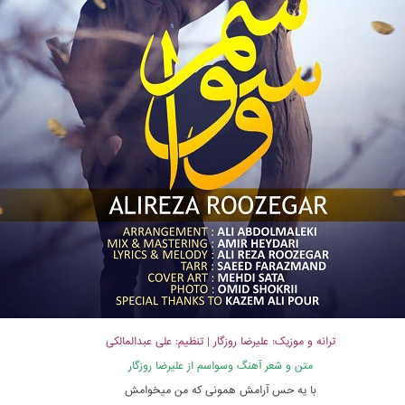
ترانه و موزیک: علیرضا روزگار | تنظیم: علی عبدالمالکی
متن و شعر آهنگ وسواسم از علیرضا روزگار
با یه حس آرامش همونی که من میخوامش