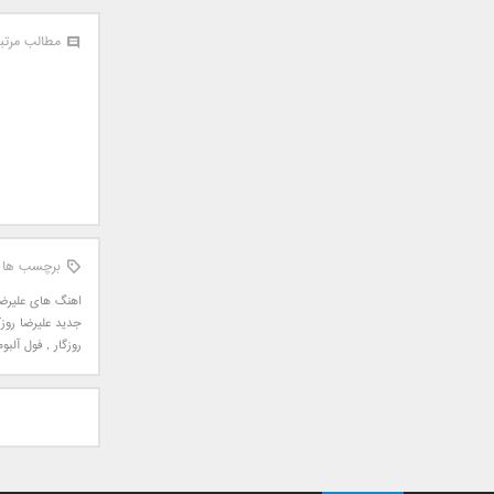
سامان جلیلی
مطالب مرتب
سعید شهروز
سعید مدرس
سیامک عباسی
سیاوش قمصری
سیروان خسروی
سینا بهداد
سینا حجازی
سینا سرلک
برچسب ها
شاهین جمشیدپور
اهنگ های علیرضا 
شهاب رمضان
جدید علیرضا روزگ
شهرام شکوهی
روزگار
,
فول آلبوم
علی ارشدی
علی اصحابی
علی بابا
علی باقری
علی پیشتاز