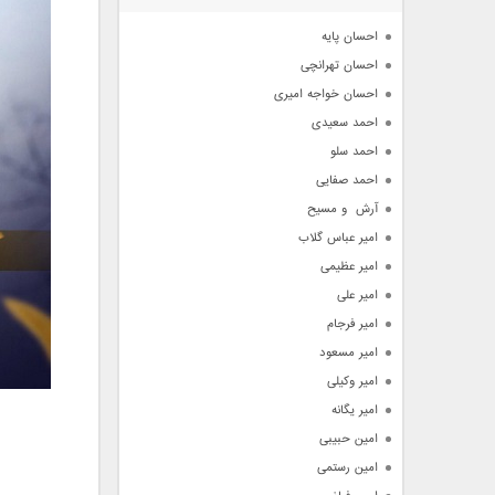
آرشیو
احسان پایه
احسان تهرانچی
احسان خواجه امیری
احمد سعیدی
احمد سلو
احمد صفایی
آرش  و مسیح
امیر عباس گلاب
امیر عظیمی
امیر علی
امیر فرجام
امیر مسعود
امیر وکیلی
امیر یگانه
امین حبیبی
امین رستمی