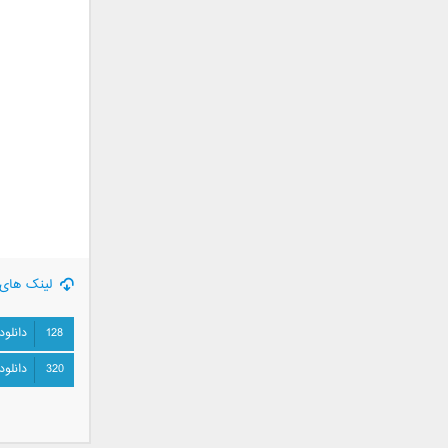
جمشید
حامد پهلان
حامد زمانی
حامد محضرنیا
حبیب
حسین توکلی
حمید اصغری
حمید طالب زاده
حمید عسکری
رامین بی باک
رستاک
لینک های 
رضا شیری
128
دانلود
رضا صادقی
رضا یزدانی
320
دانلود
روزبه نعمت الهی
زانیار خسروی
سالار عقیلی