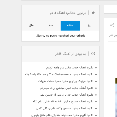
دید فرزاد
دانلود آهنگ جدید بهنام
دانلود آهنگ جدید علی
 آتیش
بانی بنام قرص قمر 2
یاسینی بنام دورترین نزدیک
برترین مطالب آهنگ فاخر
روز
هفته
ماه
سال
ون نظر
Sorry, no posts matched your criteria.
به زودی از آهنگ فاخر
دانلود آهنگ جدید سارن بنام واسه تولدم
دانلود آهنگ جدید The Chainsmokers و Emily Warren بنام Side Effects
دانلود موزیک ویدوی جدید حمید صفت هیهات
دانلود آهنگ جدید امین مرعشی برات میمردم
دانلود آهنگ جدید خدایا مرسی از حسین تهی
دانلود آهنگ مسیح و آرش AP به نام خیلی دلم تنگه
دانلود آهنگ جدید محسن یگانه بنام چنگال تقدیر
دانلود آلبوم جدید محمدرضا هدایتی بنام عشق پنهونی