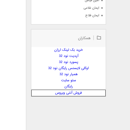
امین فیاض
ایمان غلامی
ایمان فلاح
بابک جهانبخش
بابک رادمنش
همکاران
بابک مافی
باراد
خرید بک لینک ارزان
بنیامین بهادری
آپدیت نود 32
بهراد شهریاری
پسورد نود 32
اوکلی لایسنس رایگان نود 32
بهنام صفوی
همیار نود 32
بهنام علمشاهی
سئو سایت
 پارسا صدیق
رایگان
پارسا چیلیک
فروش آنتی ویروس
پازل بند
پویا
پویا سالکی
پویان
پیمان زارعی