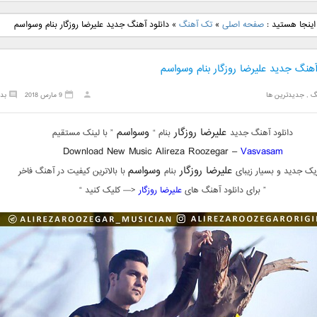
نگ جدید رضا
دانلود آهنگ جدید علی
دانلود آهنگ جدید مهدی
دانلود آهنگ ج
اینجا هستید :
صفحه اصلی
»
تک آهنگ
»
دانلود آهنگ جدید علیرضا روزگار بنام وسواسم
بنام نگار
لهراسبی بنام صورت
یراحی بنام اسرار
فرزین بنام
آهنگ جدید علیرضا روزگار بنام وسواسم
گ
,
جدیدترین ها
9 مارس 2018
بد
علیرضا روزگار
وسواسم
دانلود آهنگ جدید
بنام “
” با لینک مستقیم
Download New Music Alireza Roozegar –
Vasvasam
علیرضا روزگار
وسواسم
یک جدید و بسیار زیبای
بنام
با بالاترین کیفیت در آهنگ فاخر
” برای دانلود آهنگ های
علیرضا روزگار
<— کلیک کنید “