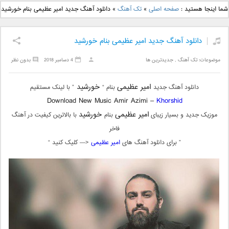
دانلود آهنگ جدید بهنام
دانلود آهنگ جدید علی
شما اینجا هستید :
صفحه اصلی
»
تک آهنگ
»
دانلود آهنگ جدید امیر عظیمی بنام خورشید
بانی بنام قرص قمر 2
یاسینی بنام دورترین نزدیک
دانلود آهنگ جدید امیر عظیمی بنام خورشید
موضوعات:
تک آهنگ
,
جدیدترین ها
4 دسامبر 2018
بدون نظر
امیر عظیمی
خورشید
دانلود آهنگ جدید
بنام “
” با لینک مستقیم
Download New Music Amir Azimi –
Khorshid
امیر عظیمی
خورشید
موزیک جدید و بسیار زیبای
بنام
با بالاترین کیفیت در آهنگ
فاخر
” برای دانلود آهنگ های
امیر عظیمی
<— کلیک کنید “