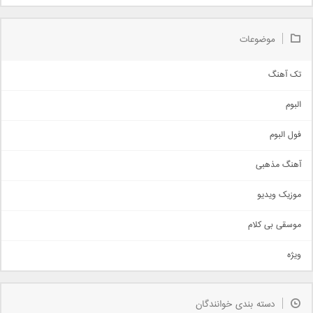
موضوعات
تک آهنگ
آهنگ شاد
البوم
غمگین
اجتماعی
فول البوم
آهنگ عاشقانه
آهنگ مذهبی
حماسی
اذری
موزیک ویدیو
سنتی
اهنگ بندرعباسی
موسقی بی کلام
تیتراژ
ویژه
دمو
مذهبی
به زودی
دسته بندی خوانندگان
جدیدترین ها