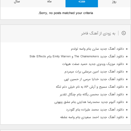
روز
هفته
ماه
سال
Sorry, no posts matched your criteria.
به زودی از آهنگ فاخر
دانلود آهنگ جدید سارن بنام واسه تولدم
دانلود آهنگ جدید The Chainsmokers و Emily Warren بنام Side Effects
دانلود موزیک ویدوی جدید حمید صفت هیهات
دانلود آهنگ جدید امین مرعشی برات میمردم
دانلود آهنگ جدید خدایا مرسی از حسین تهی
دانلود آهنگ مسیح و آرش AP به نام خیلی دلم تنگه
دانلود آهنگ جدید محسن یگانه بنام چنگال تقدیر
دانلود آلبوم جدید محمدرضا هدایتی بنام عشق پنهونی
دانلود آهنگ جدید محمد علیزاده بنام گلودرد
دانلود آهنگ جدید احمد سعیدی بنام واسه عشقه