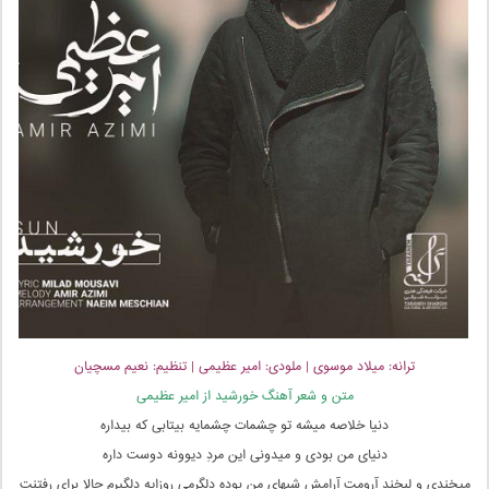
ترانه: میلاد موسوی | ملودی: امیر عظیمی | تنظیم: نعیم مسچیان
متن و شعر آهنگ خورشید از امیر عظیمی
دنیا خلاصه میشه تو چشمات چشمایه بیتابی که بیداره
دنیای من بودی و میدونی این مردِ دیوونه دوست داره
میخندی و لبخند آرومت آرامش شبهای من بوده دلگرمی روزایه دلگیرم حالا برای رفتنت