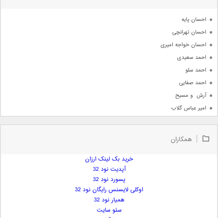
آرشیو
احسان پایه
احسان تهرانچی
احسان خواجه امیری
احمد سعیدی
احمد سلو
احمد صفایی
آرش  و مسیح
امیر عباس گلاب
امیر عظیمی
امیر علی
همکاران
امیر فرجام
امیر مسعود
خرید بک لینک ارزان
آپدیت نود 32
امیر وکیلی
پسورد نود 32
امیر یگانه
اوکلی لایسنس رایگان نود 32
امین حبیبی
همیار نود 32
امین رستمی
سئو سایت