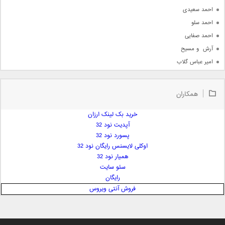
احمد سعیدی
احمد سلو
احمد صفایی
آرش  و مسیح
امیر عباس گلاب
امیر عظیمی
امیر علی
همکاران
امیر فرجام
امیر مسعود
خرید بک لینک ارزان
آپدیت نود 32
امیر وکیلی
پسورد نود 32
امیر یگانه
اوکلی لایسنس رایگان نود 32
امین حبیبی
همیار نود 32
امین رستمی
سئو سایت
رایگان
امین فیاض
فروش آنتی ویروس
ایمان غلامی
ایمان فلاح
بابک جهانبخش