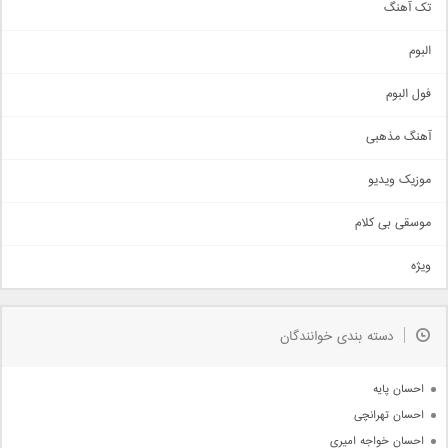
تک آهنگ
آهنگ شاد
البوم
غمگین
اجتماعی
فول البوم
آهنگ عاشقانه
آهنگ مذهبی
حماسی
اذری
موزیک ویدیو
سنتی
اهنگ بندرعباسی
موسقی بی کلام
تیتراژ
ویژه
دمو
مذهبی
به زودی
دسته بندی خوانندگان
جدیدترین ها
آرشیو
احسان پایه
احسان تهرانچی
احسان خواجه امیری