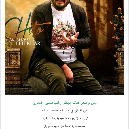
متن و شعر آهنگ چیطو از امیرحسین افتخاری
کی اندازه ی و با مُو عیاقه ، ایاغه
کی اندازه ی تو با مُو رفیقه ، رفیقه
نمونده به خدا دل توو دلُم یار