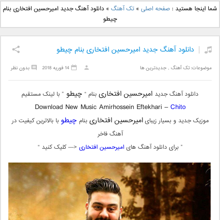
دانلود آهنگ جدید بهنام
دانلود آهنگ جدید علی
شما اینجا هستید :
صفحه اصلی
»
تک آهنگ
»
دانلود آهنگ جدید امیرحسین افتخاری بنام
بانی بنام قرص قمر 2
یاسینی بنام دورترین نزدیک
چیطو
دانلود آهنگ جدید امیرحسین افتخاری بنام چیطو
موضوعات:
تک آهنگ
,
جدیدترین ها
14 فوریه 2018
بدون نظر
امیرحسین افتخاری
چیطو
دانلود آهنگ جدید
بنام “
” با لینک مستقیم
Download New Music Amirhossein Eftekhari –
Chito
امیرحسین افتخاری
چیطو
موزیک جدید و بسیار زیبای
بنام
با بالاترین کیفیت در
آهنگ فاخر
” برای دانلود آهنگ های
امیرحسین افتخاری
<— کلیک کنید “