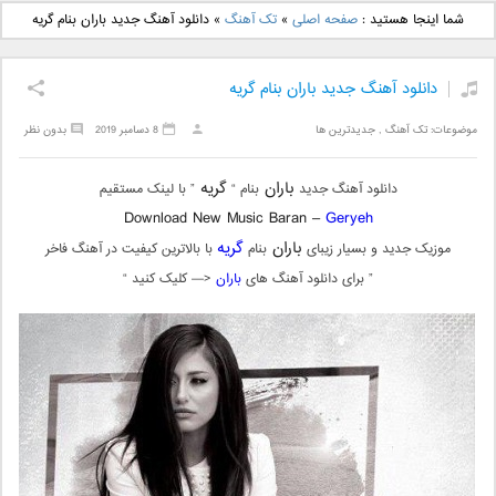
دانلود آهنگ جدید بهنام
دانلود آهنگ جدید علی
شما اینجا هستید :
صفحه اصلی
»
تک آهنگ
»
دانلود آهنگ جدید باران بنام گریه
بانی بنام قرص قمر 2
یاسینی بنام دورترین نزدیک
دانلود آهنگ جدید باران بنام گریه
موضوعات:
تک آهنگ
,
جدیدترین ها
8 دسامبر 2019
بدون نظر
باران
گریه
دانلود آهنگ جدید
بنام “
” با لینک مستقیم
Download New Music Baran –
Geryeh
باران
گریه
موزیک جدید و بسیار زیبای
بنام
با بالاترین کیفیت در آهنگ فاخر
” برای دانلود آهنگ های
باران
<— کلیک کنید “