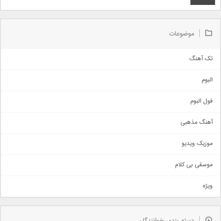
موضوعات
تک آهنگ
آهنگ شاد
البوم
غمگین
اجتماعی
فول البوم
آهنگ عاشقانه
آهنگ مذهبی
حماسی
اذری
موزیک ویدیو
سنتی
اهنگ بندرعباسی
موسقی بی کلام
تیتراژ
ویژه
دمو
مذهبی
به زودی