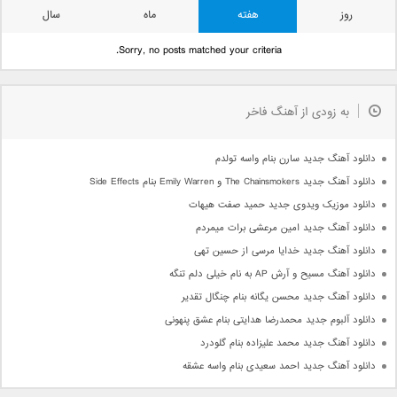
روز
هفته
ماه
سال
Sorry, no posts matched your criteria.
به زودی از آهنگ فاخر
دانلود آهنگ جدید سارن بنام واسه تولدم
دانلود آهنگ جدید The Chainsmokers و Emily Warren بنام Side Effects
دانلود موزیک ویدوی جدید حمید صفت هیهات
دانلود آهنگ جدید امین مرعشی برات میمردم
دانلود آهنگ جدید خدایا مرسی از حسین تهی
دانلود آهنگ مسیح و آرش AP به نام خیلی دلم تنگه
دانلود آهنگ جدید محسن یگانه بنام چنگال تقدیر
دانلود آلبوم جدید محمدرضا هدایتی بنام عشق پنهونی
دانلود آهنگ جدید محمد علیزاده بنام گلودرد
دانلود آهنگ جدید احمد سعیدی بنام واسه عشقه