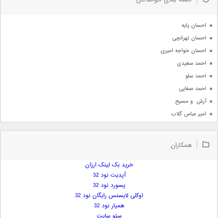
دسته بندی خوانندگان
جدیدترین ها
آرشیو
احسان پایه
احسان تهرانچی
احسان خواجه امیری
احمد سعیدی
احمد سلو
احمد صفایی
آرش  و مسیح
امیر عباس گلاب
امیر عظیمی
امیر علی
همکاران
امیر فرجام
امیر مسعود
خرید بک لینک ارزان
آپدیت نود 32
امیر وکیلی
پسورد نود 32
امیر یگانه
اوکلی لایسنس رایگان نود 32
امین حبیبی
همیار نود 32
امین رستمی
سئو سایت