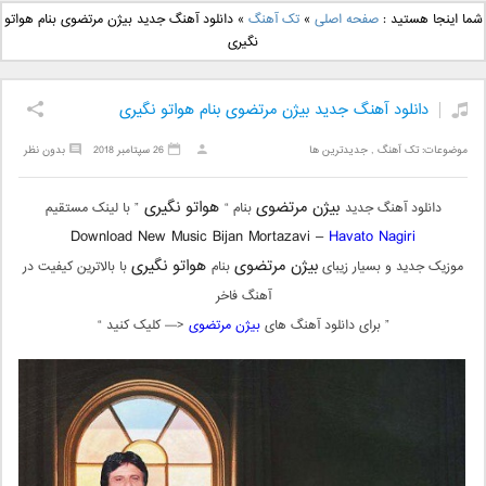
دانلود آهنگ جدید بهنام
دانلود آهنگ جدید علی
شما اینجا هستید :
صفحه اصلی
»
تک آهنگ
»
دانلود آهنگ جدید بیژن مرتضوی بنام هواتو
بانی بنام قرص قمر 2
یاسینی بنام دورترین نزدیک
نگیری
دانلود آهنگ جدید بیژن مرتضوی بنام هواتو نگیری
موضوعات:
تک آهنگ
,
جدیدترین ها
26 سپتامبر 2018
بدون نظر
بیژن مرتضوی
هواتو نگیری
دانلود آهنگ جدید
بنام “
” با لینک مستقیم
Download New Music Bijan Mortazavi –
Havato Nagiri
بیژن مرتضوی
هواتو نگیری
موزیک جدید و بسیار زیبای
بنام
با بالاترین کیفیت در
آهنگ فاخر
” برای دانلود آهنگ های
بیژن مرتضوی
<— کلیک کنید “