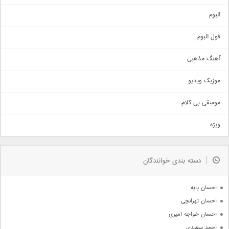
آهنگ شاد
البوم
غمگین
اجتماعی
فول البوم
آهنگ عاشقانه
آهنگ مذهبی
حماسی
اذری
موزیک ویدیو
سنتی
اهنگ بندرعباسی
موسقی بی کلام
تیتراژ
ویژه
دمو
مذهبی
به زودی
دسته بندی خوانندگان
جدیدترین ها
آرشیو
احسان پایه
احسان تهرانچی
احسان خواجه امیری
احمد سعیدی