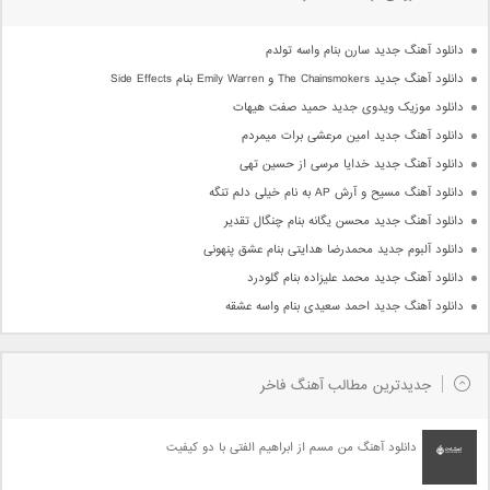
دانلود آهنگ جدید سارن بنام واسه تولدم
دانلود آهنگ جدید The Chainsmokers و Emily Warren بنام Side Effects
دانلود موزیک ویدوی جدید حمید صفت هیهات
دانلود آهنگ جدید امین مرعشی برات میمردم
دانلود آهنگ جدید خدایا مرسی از حسین تهی
دانلود آهنگ مسیح و آرش AP به نام خیلی دلم تنگه
دانلود آهنگ جدید محسن یگانه بنام چنگال تقدیر
دانلود آلبوم جدید محمدرضا هدایتی بنام عشق پنهونی
دانلود آهنگ جدید محمد علیزاده بنام گلودرد
دانلود آهنگ جدید احمد سعیدی بنام واسه عشقه
جدیدترین مطالب آهنگ فاخر
دانلود آهنگ من مسم از ابراهیم الفتی با دو کیفیت