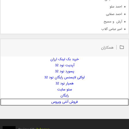
احمد سلو
احمد صفایی
آرش  و مسیح
امیر عباس گلاب
امیر عظیمی
امیر علی
همکاران
امیر فرجام
امیر مسعود
خرید بک لینک ارزان
آپدیت نود 32
امیر وکیلی
پسورد نود 32
امیر یگانه
اوکلی لایسنس رایگان نود 32
امین حبیبی
همیار نود 32
امین رستمی
سئو سایت
رایگان
امین فیاض
فروش آنتی ویروس
ایمان غلامی
ایمان فلاح
بابک جهانبخش
بابک رادمنش