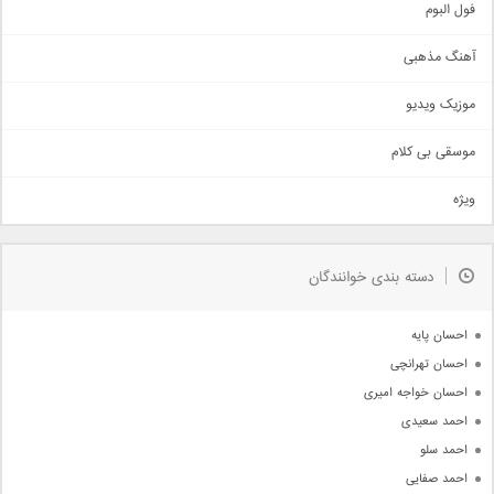
اجتماعی
فول البوم
آهنگ عاشقانه
آهنگ مذهبی
حماسی
اذری
موزیک ویدیو
سنتی
اهنگ بندرعباسی
موسقی بی کلام
تیتراژ
ویژه
دمو
مذهبی
به زودی
دسته بندی خوانندگان
جدیدترین ها
آرشیو
احسان پایه
احسان تهرانچی
احسان خواجه امیری
احمد سعیدی
احمد سلو
احمد صفایی