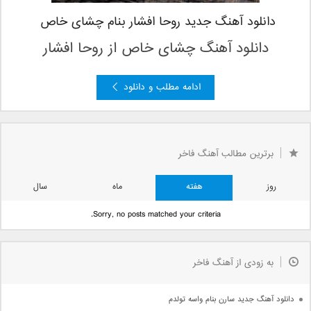
دانلود آهنگ جدید روحا افشار بنام چشای خاص
دانلود آهنگ چشای خاص
از روحا افشار
ادامه مطلب و دانلود
...
6
5
3
2
...
«
« بعدی
صفحه 4 از 543
4
برترین مطالب آهنگ فاخر
قبلی »
»
...
30
20
10
روز
هفته
ماه
سال
Sorry, no posts matched your criteria.
به زودی از آهنگ فاخر
دانلود آهنگ جدید سارن بنام واسه تولدم