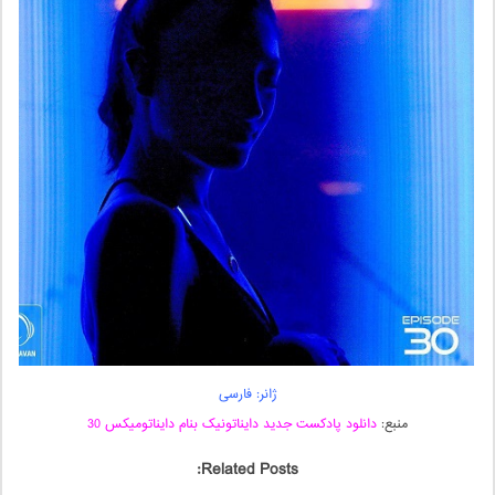
ژانر: فارسی
منبع:
دانلود پادکست جدید دایناتونیک بنام دایناتومیکس 30
Related Posts: