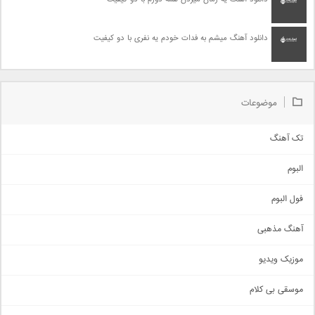
دانلود آهنگ میشم به فدات خودم یه نفری با دو کیفیت
موضوعات
تک آهنگ
آهنگ شاد
البوم
غمگین
اجتماعی
فول البوم
آهنگ عاشقانه
آهنگ مذهبی
حماسی
اذری
موزیک ویدیو
سنتی
اهنگ بندرعباسی
موسقی بی کلام
تیتراژ