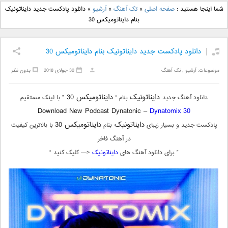
دانلود آهنگ جدید بهنام
دانلود آهنگ جدید علی
شما اینجا هستید :
صفحه اصلی
»
تک آهنگ
»
آرشیو
»
دانلود پادکست جدید دایناتونیک
بانی بنام قرص قمر 2
یاسینی بنام دورترین نزدیک
بنام دایناتومیکس 30
دانلود پادکست جدید دایناتونیک بنام دایناتومیکس 30
موضوعات:
آرشیو
,
تک آهنگ
30 جولای 2018
بدون نظر
دایناتونیک
دایناتومیکس 30
دانلود آهنگ جدید
بنام “
” با لینک مستقیم
Download New Podcast Dynatonic –
Dynatomix 30
دایناتونیک
دایناتومیکس 30
پادکست جدید و بسیار زیبای
بنام
با بالاترین کیفیت
در آهنگ فاخر
” برای دانلود آهنگ های
دایناتونیک
<— کلیک کنید “