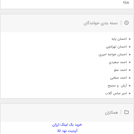
ویژه
دمو
مذهبی
به زودی
دسته بندی خوانندگان
جدیدترین ها
آرشیو
احسان پایه
احسان تهرانچی
احسان خواجه امیری
احمد سعیدی
احمد سلو
احمد صفایی
آرش  و مسیح
امیر عباس گلاب
امیر عظیمی
امیر علی
همکاران
امیر فرجام
امیر مسعود
خرید بک لینک ارزان
آپدیت نود 32
امیر وکیلی