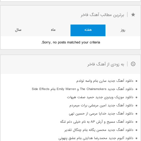
برترین مطالب آهنگ فاخر
روز
هفته
ماه
سال
Sorry, no posts matched your criteria.
به زودی از آهنگ فاخر
دانلود آهنگ جدید سارن بنام واسه تولدم
دانلود آهنگ جدید The Chainsmokers و Emily Warren بنام Side Effects
دانلود موزیک ویدوی جدید حمید صفت هیهات
دانلود آهنگ جدید امین مرعشی برات میمردم
دانلود آهنگ جدید خدایا مرسی از حسین تهی
دانلود آهنگ مسیح و آرش AP به نام خیلی دلم تنگه
دانلود آهنگ جدید محسن یگانه بنام چنگال تقدیر
دانلود آلبوم جدید محمدرضا هدایتی بنام عشق پنهونی