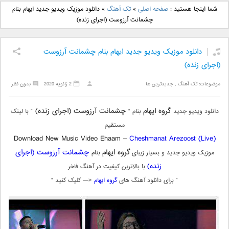
دانلود آهنگ جدید بهنام
دانلود آهنگ جدید علی
شما اینجا هستید :
صفحه اصلی
»
تک آهنگ
»
دانلود موزیک ویدیو جدید ایهام بنام
بانی بنام قرص قمر 2
یاسینی بنام دورترین نزدیک
چشمانت آرزوست (اجرای زنده)
دانلود موزیک ویدیو جدید ایهام بنام چشمانت آرزوست
(اجرای زنده)
موضوعات:
تک آهنگ
,
جدیدترین ها
2 ژانویه 2020
بدون نظر
گروه ایهام
چشمانت آرزوست (اجرای زنده)
دانلود ویدیو جدید
بنام “
” با لینک
مستقیم
Download New Music Video Ehaam –
Cheshmanat Arezoost (Live)
گروه ایهام
چشمانت آرزوست (اجرای
موزیک ویدیو جدید و بسیار زیبای
بنام
زنده)
با بالاترین کیفیت در آهنگ فاخر
” برای دانلود آهنگ های
گروه ایهام
<— کلیک کنید “