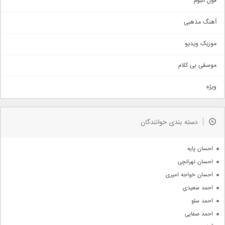
فول البوم
آهنگ عاشقانه
آهنگ مذهبی
حماسی
اذری
موزیک ویدیو
سنتی
اهنگ بندرعباسی
موسقی بی کلام
تیتراژ
ویژه
دمو
مذهبی
به زودی
دسته بندی خوانندگان
جدیدترین ها
آرشیو
احسان پایه
احسان تهرانچی
احسان خواجه امیری
احمد سعیدی
احمد سلو
احمد صفایی