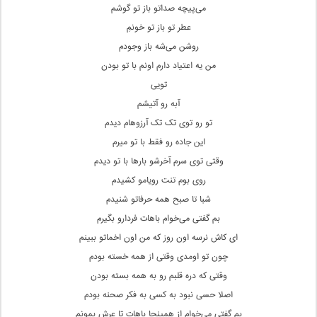
می‌پیچه صداتو باز تو گوشم
عطر تو باز تو خونمِ
روشن می‌شه باز وجودم
من یه اعتیاد دارم اونم با تو بودن
تویی
آبه رو آتیشم
تو رو توی تک تک آرزوهام دیدم
این جاده رو فقط با تو میرم
وقتی‌ توی سرم آخرشو بارها با تو دیدم
روی بوم تنت رویامو کشیدم
شبا تا صبح همه حرفاتو شنیدم
بم گفتی‌ می‌خوام باهات فردارو بگیرم
ای کاش نرسه اون روز که من اون اخماتو ببینم
چون تو اومدی وقتی‌ از همه خسته بودم
وقتی‌ که دره قلبم رو به همه بسته بودن
اصلا حسی نبود به کسی به فکر صحنه بودم
بم گفتی‌ می‌خوام از همینجا باهات تا عرش بمونم