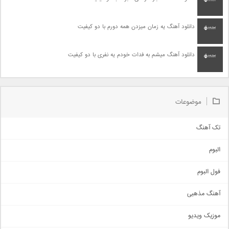
دانلود آهنگ یه زمان میزدن همه دورم با دو کیفیت
دانلود آهنگ میشم به فدات خودم یه نفری با دو کیفیت
موضوعات
تک آهنگ
آهنگ شاد
البوم
غمگین
اجتماعی
فول البوم
آهنگ عاشقانه
آهنگ مذهبی
حماسی
اذری
موزیک ویدیو
سنتی