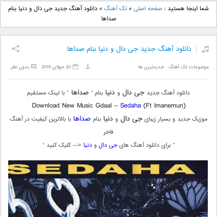
دانلود آهنگ جدید بهنام
دانلود آهنگ جدید علی
شما اینجا هستید :
صفحه اصلی
»
تک آهنگ
»
دانلود آهنگ جدید جی دال و دنیا بنام
بانی بنام قرص قمر 2
یاسینی بنام دورترین نزدیک
صداها
دانلود آهنگ جدید جی دال و دنیا بنام صداها
موضوعات:
تک آهنگ
,
جدیدترین ها
20 جولای 2018
بدون نظر
جی دال
دنیا
صداها
دانلود آهنگ جدید
و
بنام “
” با لینک مستقیم
Download New Music Gdaal –
Sedaha
(Ft Imanemun)
جی دال
دنیا
صداها
موزیک جدید و بسیار زیبای
و
بنام
با بالاترین کیفیت در آهنگ
فاخر
” برای دانلود آهنگ های
جی دال
و
دنیا
<— کلیک کنید “