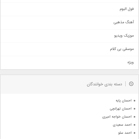
غمگین
اجتماعی
فول البوم
آهنگ عاشقانه
آهنگ مذهبی
حماسی
اذری
موزیک ویدیو
سنتی
اهنگ بندرعباسی
موسقی بی کلام
تیتراژ
ویژه
دمو
مذهبی
به زودی
دسته بندی خوانندگان
جدیدترین ها
آرشیو
احسان پایه
احسان تهرانچی
احسان خواجه امیری
احمد سعیدی
احمد سلو