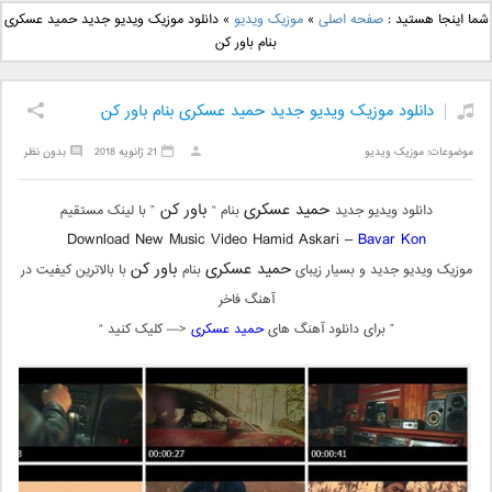
دانلود آهنگ جدید بهنام
دانلود آهنگ جدید علی
شما اینجا هستید :
صفحه اصلی
»
موزیک ویدیو
»
دانلود موزیک ویدیو جدید حمید عسکری
بانی بنام قرص قمر 2
یاسینی بنام دورترین نزدیک
بنام باور کن
دانلود موزیک ویدیو جدید حمید عسکری بنام باور کن
موضوعات:
موزیک ویدیو
21 ژانویه 2018
بدون نظر
حمید عسکری
باور کن
دانلود ویدیو جدید
بنام “
” با لینک مستقیم
Download New Music Video Hamid Askari –
Bavar Kon
حمید عسکری
باور کن
موزیک ویدیو جدید و بسیار زیبای
بنام
با بالاترین کیفیت در
آهنگ فاخر
” برای دانلود آهنگ های
حمید عسکری
<— کلیک کنید “