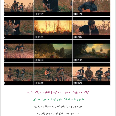
ترانه و موزیک: حمید عسکری | تنظیم: میلاد اکبری
متن و شعر آهنگ باور کن از حمید عسکری
میرم ولی میدونم که بازم بهونتو میگیرم
آخه من به عشق تو زنجیرم زنجیرم