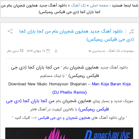
دانلود آهنگ جدید بهنام
دانلود آهنگ جدید علی
شما اینجا هستید :
صفحه اصلی
»
تک آهنگ
»
دانلود آهنگ جدید همایون شجریان بنام من
بانی بنام قرص قمر 2
یاسینی بنام دورترین نزدیک
کجا باران کجا (دی جی فلیکس ریمیکس)
دانلود آهنگ جدید همایون شجریان بنام من کجا باران کجا
(دی جی فلیکس ریمیکس)
موضوعات:
تک آهنگ
,
جدیدترین ها
13 جولای 2019
بدون نظر
همایون شجریان
من کجا باران کجا (دی جی
دانلود آهنگ جدید
بنام “
فلیکس ریمیکس)
” با لینک مستقیم
Download New Music Homayoun Shajarian –
Man Koja Baran Koja
(DJ Phellix Remix)
همایون شجریان
من کجا باران کجا (دی جی
موزیک جدید و بسیار زیبای
بنام
فلیکس ریمیکس)
با بالاترین کیفیت در آهنگ فاخر
” برای دانلود آهنگ های
همایون شجریان
و
دی جی فلیکس
<— کلیک کنید “