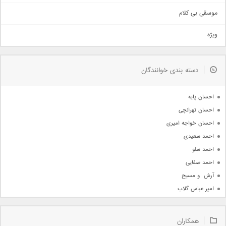
اهنگ بندرعباسی
موسقی بی کلام
تیتراژ
ویژه
دمو
مذهبی
به زودی
دسته بندی خوانندگان
جدیدترین ها
آرشیو
احسان پایه
احسان تهرانچی
احسان خواجه امیری
احمد سعیدی
احمد سلو
احمد صفایی
آرش  و مسیح
امیر عباس گلاب
امیر عظیمی
امیر علی
همکاران