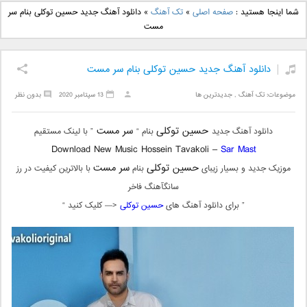
دانلود آهنگ جدید بهنام
دانلود آهنگ جدید علی
شما اینجا هستید :
صفحه اصلی
»
تک آهنگ
»
دانلود آهنگ جدید حسین توکلی بنام سر
بانی بنام قرص قمر 2
یاسینی بنام دورترین نزدیک
مست
دانلود آهنگ جدید حسین توکلی بنام سر مست
موضوعات:
تک آهنگ
,
جدیدترین ها
13 سپتامبر 2020
بدون نظر
حسین توکلی
سر مست
دانلود آهنگ جدید
بنام “
” با لینک مستقیم
Download New Music Hossein Tavakoli –
Sar Mast
حسین توکلی
سر مست
موزیک جدید و بسیار زیبای
بنام
با بالاترین کیفیت در رز
سانگآهنگ فاخر
” برای دانلود آهنگ های
حسین توکلی
<— کلیک کنید “