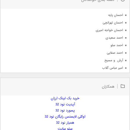
دسته بندی خوانندگان
جدیدترین ها
آرشیو
احسان پایه
احسان تهرانچی
احسان خواجه امیری
احمد سعیدی
احمد سلو
احمد صفایی
آرش  و مسیح
امیر عباس گلاب
امیر عظیمی
امیر علی
همکاران
امیر فرجام
امیر مسعود
خرید بک لینک ارزان
آپدیت نود 32
امیر وکیلی
پسورد نود 32
امیر یگانه
اوکلی لایسنس رایگان نود 32
امین حبیبی
همیار نود 32
امین رستمی
سئو سایت