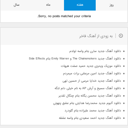
روز
هفته
ماه
سال
Sorry, no posts matched your criteria.
به زودی از آهنگ فاخر
دانلود آهنگ جدید سارن بنام واسه تولدم
دانلود آهنگ جدید The Chainsmokers و Emily Warren بنام Side Effects
دانلود موزیک ویدوی جدید حمید صفت هیهات
دانلود آهنگ جدید امین مرعشی برات میمردم
دانلود آهنگ جدید خدایا مرسی از حسین تهی
دانلود آهنگ مسیح و آرش AP به نام خیلی دلم تنگه
دانلود آهنگ جدید محسن یگانه بنام چنگال تقدیر
دانلود آلبوم جدید محمدرضا هدایتی بنام عشق پنهونی
دانلود آهنگ جدید محمد علیزاده بنام گلودرد
دانلود آهنگ جدید احمد سعیدی بنام واسه عشقه