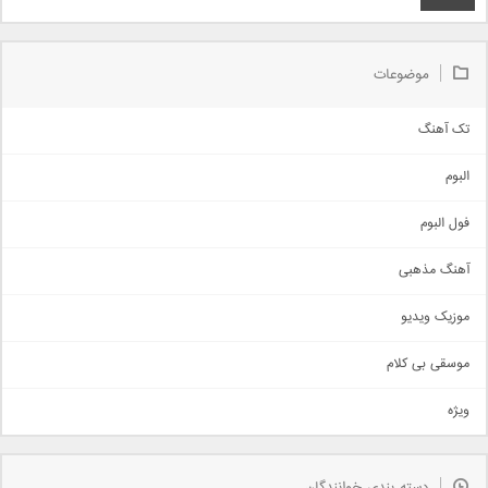
موضوعات
تک آهنگ
آهنگ شاد
البوم
غمگین
اجتماعی
فول البوم
آهنگ عاشقانه
آهنگ مذهبی
حماسی
اذری
موزیک ویدیو
سنتی
اهنگ بندرعباسی
موسقی بی کلام
تیتراژ
ویژه
دمو
مذهبی
به زودی