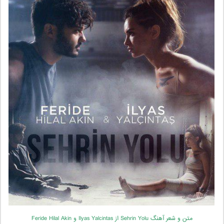
متن و شعر آهنگ Sehrin Yolu از Ilyas Yalcintas و Feride Hilal Akin