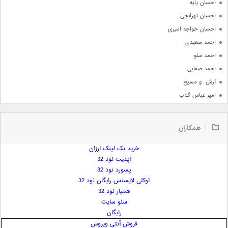
احسان پایه
احسان تهرانچی
احسان خواجه امیری
احمد سعیدی
احمد سلو
احمد صفایی
آرش  و مسیح
امیر عباس گلاب
امیر عظیمی
امیر علی
همکاران
امیر فرجام
امیر مسعود
خرید بک لینک ارزان
آپدیت نود 32
امیر وکیلی
پسورد نود 32
امیر یگانه
اوکلی لایسنس رایگان نود 32
امین حبیبی
همیار نود 32
امین رستمی
سئو سایت
رایگان
امین فیاض
فروش آنتی ویروس
ایمان غلامی