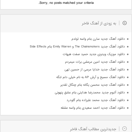
Sorry, no posts matched your criteria.
به زودی از آهنگ فاخر
دانلود آهنگ جدید سارن بنام واسه تولدم
دانلود آهنگ جدید The Chainsmokers و Emily Warren بنام Side Effects
دانلود موزیک ویدوی جدید حمید صفت هیهات
دانلود آهنگ جدید امین مرعشی برات میمردم
دانلود آهنگ جدید خدایا مرسی از حسین تهی
دانلود آهنگ مسیح و آرش AP به نام خیلی دلم تنگه
دانلود آهنگ جدید محسن یگانه بنام چنگال تقدیر
دانلود آلبوم جدید محمدرضا هدایتی بنام عشق پنهونی
دانلود آهنگ جدید محمد علیزاده بنام گلودرد
دانلود آهنگ جدید احمد سعیدی بنام واسه عشقه
جدیدترین مطالب آهنگ فاخر