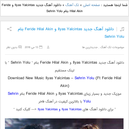
دانلود آهنگ جدید بهنام
دانلود آهنگ جدید علی
شما اینجا هستید :
صفحه اصلی
»
تک آهنگ
»
دانلود آهنگ جدید Ilyas Yalcintas و Feride
بانی بنام قرص قمر 2
یاسینی بنام دورترین نزدیک
Hilal Akin بنام Sehrin Yolu
دانلود آهنگ جدید Ilyas Yalcintas و Feride Hilal Akin بنام
Sehrin Yolu
موضوعات:
تک آهنگ
,
جدیدترین ها
13 می 2018
بدون نظر
Sehrin Yolu
Feride Hilal Akin
Ilyas Yalcintas
دانلود آهنگ جدید
و
بنام “
” با
لینک مستقیم
Download New Music Ilyas Yalcintas –
Sehrin Yolu
(Ft Feride Hilal
Akin)
Sehrin
Feride Hilal Akin
Ilyas Yalcintas
موزیک جدید و بسیار زیبای
و
بنام
Yolu
با بالاترین کیفیت در آهنگ فاخر
” برای دانلود آهنگ های
Ilyas Yalcintas و
Ilyas Yalcintas
<— کلیک کنید “