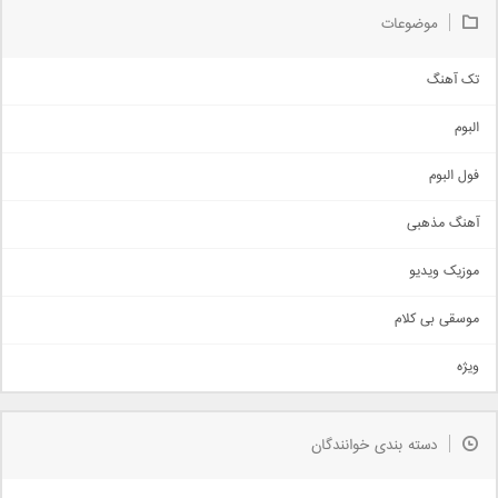
موضوعات
تک آهنگ
آهنگ شاد
البوم
غمگین
اجتماعی
فول البوم
آهنگ عاشقانه
آهنگ مذهبی
حماسی
اذری
موزیک ویدیو
سنتی
اهنگ بندرعباسی
موسقی بی کلام
تیتراژ
ویژه
دمو
مذهبی
به زودی
دسته بندی خوانندگان
جدیدترین ها
آرشیو