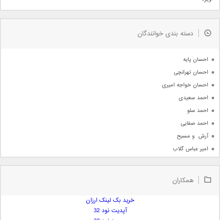
مذهبی
به زودی
دسته بندی خوانندگان
جدیدترین ها
آرشیو
احسان پایه
احسان تهرانچی
احسان خواجه امیری
احمد سعیدی
احمد سلو
احمد صفایی
آرش  و مسیح
امیر عباس گلاب
امیر عظیمی
امیر علی
همکاران
امیر فرجام
امیر مسعود
خرید بک لینک ارزان
آپدیت نود 32
امیر وکیلی