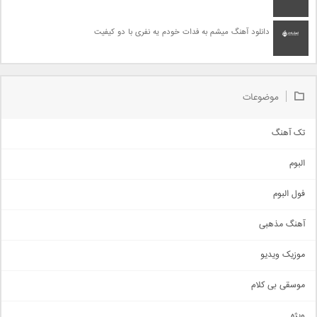
دانلود آهنگ میشم به فدات خودم یه نفری با دو کیفیت
موضوعات
تک آهنگ
آهنگ شاد
البوم
غمگین
اجتماعی
فول البوم
آهنگ عاشقانه
آهنگ مذهبی
حماسی
اذری
موزیک ویدیو
سنتی
اهنگ بندرعباسی
موسقی بی کلام
تیتراژ
ویژه
دمو