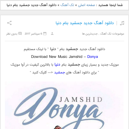
دانلود آهنگ جدید بهنام
دانلود آهنگ جدید علی
شما اینجا هستید :
صفحه اصلی
»
تک آهنگ
»
دانلود آهنگ جدید جمشید بنام دنیا
بانی بنام قرص قمر 2
یاسینی بنام دورترین نزدیک
دانلود آهنگ جدید جمشید بنام دنیا
موضوعات:
تک آهنگ
,
جدیدترین ها
6 سپتامبر 2017
بدون نظر
جمشید
دنیا
دانلود آهنگ جدید
بنام “
” با لینک مستقیم
Download New Music Jamshid –
Donya
جمشید
دنیا
موزیک جدید و بسیار زیبای
بنام
با بالاترین کیفیت در آوا موزیک
” برای دانلود آهنگ های
جمشید
<— کلیک کنید “