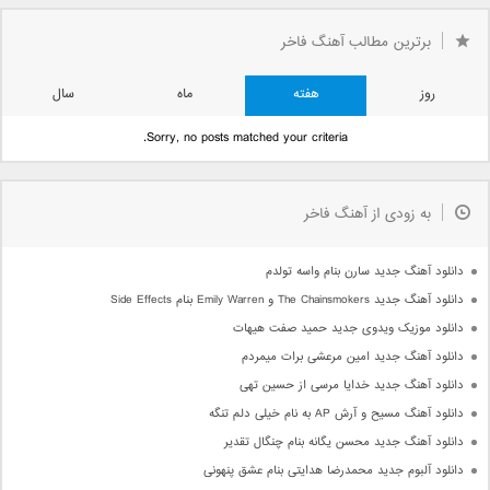
برترین مطالب آهنگ فاخر
روز
هفته
ماه
سال
Sorry, no posts matched your criteria.
به زودی از آهنگ فاخر
دانلود آهنگ جدید سارن بنام واسه تولدم
دانلود آهنگ جدید The Chainsmokers و Emily Warren بنام Side Effects
دانلود موزیک ویدوی جدید حمید صفت هیهات
دانلود آهنگ جدید امین مرعشی برات میمردم
دانلود آهنگ جدید خدایا مرسی از حسین تهی
دانلود آهنگ مسیح و آرش AP به نام خیلی دلم تنگه
دانلود آهنگ جدید محسن یگانه بنام چنگال تقدیر
دانلود آلبوم جدید محمدرضا هدایتی بنام عشق پنهونی