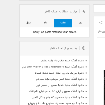
دید فرزاد
دانلود آهنگ جدید بهنام
دانلود آهنگ جدید علی
 آتیش
بانی بنام قرص قمر 2
یاسینی بنام دورترین نزدیک
برترین مطالب آهنگ فاخر
روز
هفته
ماه
سال
ون نظر
Sorry, no posts matched your criteria.
به زودی از آهنگ فاخر
دانلود آهنگ جدید سارن بنام واسه تولدم
دانلود آهنگ جدید The Chainsmokers و Emily Warren بنام Side Effects
دانلود موزیک ویدوی جدید حمید صفت هیهات
دانلود آهنگ جدید امین مرعشی برات میمردم
دانلود آهنگ جدید خدایا مرسی از حسین تهی
دانلود آهنگ مسیح و آرش AP به نام خیلی دلم تنگه
دانلود آهنگ جدید محسن یگانه بنام چنگال تقدیر
دانلود آلبوم جدید محمدرضا هدایتی بنام عشق پنهونی