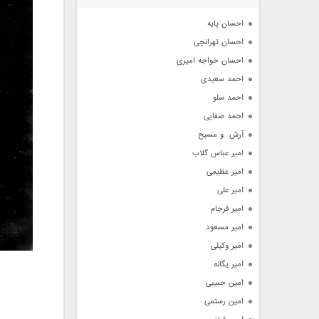
آرشیو
احسان پایه
احسان تهرانچی
احسان خواجه امیری
احمد سعیدی
احمد سلو
احمد صفایی
آرش  و مسیح
امیر عباس گلاب
امیر عظیمی
امیر علی
امیر فرجام
امیر مسعود
امیر وکیلی
امیر یگانه
امین حبیبی
امین رستمی