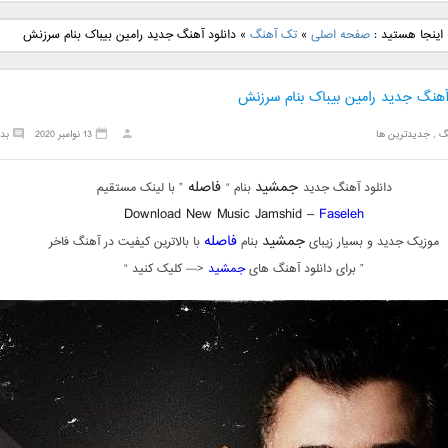
نگ جدید رضا
دانلود آهنگ جدید علی
دانلود آهنگ جدید مهدی
دانلود آهنگ ج
اینجا هستید :
صفحه اصلی
»
تک آهنگ
»
دانلود آهنگ جدید رامین بیباک بنام سرزنش
بنام نگار
لهراسبی بنام صورت
یراحی بنام اسرار
فرزین بنام
 آهنگ جدید رامین بیباک بنام سرزنش
گ
,
جدیدترین ها
13 نوامبر 2020
بد
جمشید
فاصله
دانلود آهنگ جدید
بنام “
” با لینک مستقیم
Download New Music Jamshid –
Faseleh
جمشید
فاصله
موزیک جدید و بسیار زیبای
بنام
با بالاترین کیفیت در آهنگ فاخر
” برای دانلود آهنگ های
جمشید
<— کلیک کنید “