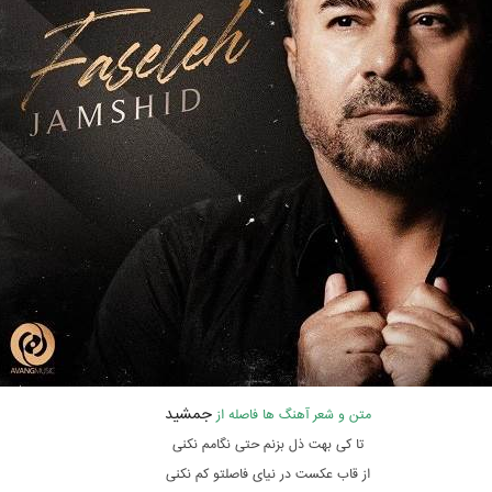
جمشید
متن و شعر آهنگ ها فاصله از
تا کی بهت ذل بزنم حتی نگامم نکنی
از قاب عکست در نیای فاصلتو کم نکنی