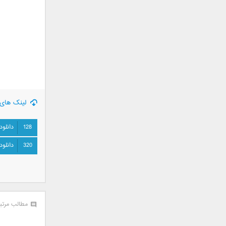
جمشید
حامد پهلان
حامد زمانی
حامد محضرنیا
حبیب
حسین توکلی
حمید اصغری
لینک های 
حمید طالب زاده
حمید عسکری
128
دانلود
رامین بی باک
رستاک
320
دانلود
رضا شیری
رضا صادقی
رضا یزدانی
روزبه نعمت الهی
مطالب مرتب
زانیار خسروی
سالار عقیلی