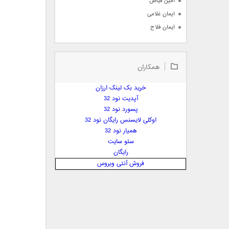
امین فیاض
ایمان غلامی
ایمان فلاح
بابک جهانبخش
بابک رادمنش
همکاران
بابک مافی
باراد
خرید بک لینک ارزان
بنیامین بهادری
آپدیت نود 32
بهراد شهریاری
پسورد نود 32
اوکلی لایسنس رایگان نود 32
بهنام صفوی
همیار نود 32
بهنام علمشاهی
سئو سایت
 پارسا صدیق
رایگان
پارسا چیلیک
فروش آنتی ویروس
پازل بند
پویا
پویا سالکی
پویان
پیمان زارعی