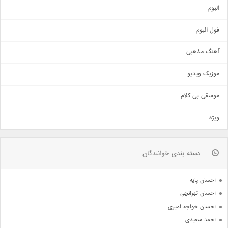
آهنگ شاد
البوم
غمگین
اجتماعی
فول البوم
آهنگ عاشقانه
آهنگ مذهبی
حماسی
اذری
موزیک ویدیو
سنتی
اهنگ بندرعباسی
موسقی بی کلام
تیتراژ
ویژه
دمو
مذهبی
به زودی
دسته بندی خوانندگان
جدیدترین ها
آرشیو
احسان پایه
احسان تهرانچی
احسان خواجه امیری
احمد سعیدی