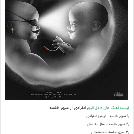
انفرادی از سپهر خلسه
لیست آهنگ های داخل آلبوم
:
۱٫ سپهر خلسه – اینترو انفرادی
۲٫ سپهر خلسه – سال به سال
۳٫ سپهر خلسه – خوشحال