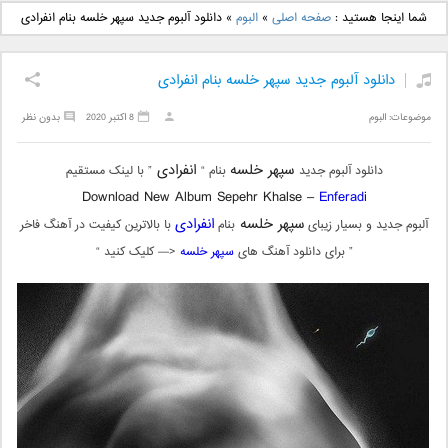
دانلود آهنگ جدید بهنام
دانلود آهنگ جدید علی
شما اینجا هستید :
صفحه اصلی
»
البوم
»
دانلود آلبوم جدید سپهر خلسه بنام انفرادی
بانی بنام قرص قمر 2
یاسینی بنام دورترین نزدیک
دانلود آلبوم جدید سپهر خلسه بنام انفرادی
موضوعات:
البوم
8 اکتبر 2020
بدون نظر
سپهر خلسه
انفرادی
دانلود آلبوم جدید
بنام “
” با لینک مستقیم
Download New Album Sepehr Khalse –
Enferadi
سپهر خلسه
انفرادی
آلبوم جدید و بسیار زیبای
بنام
با بالاترین کیفیت در آهنگ فاخر
” برای دانلود آهنگ های
سپهر خلسه
<— کلیک کنید “