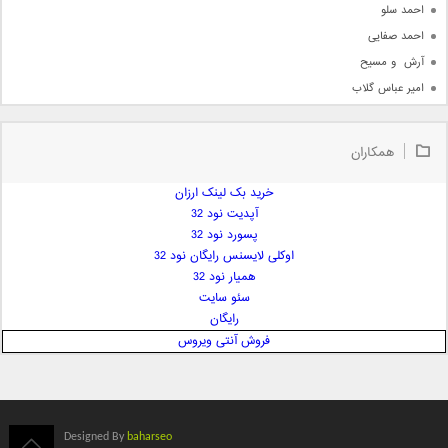
احمد سلو
احمد صفایی
آرش  و مسیح
امیر عباس گلاب
امیر عظیمی
امیر علی
همکاران
امیر فرجام
امیر مسعود
خرید بک لینک ارزان
آپدیت نود 32
امیر وکیلی
پسورد نود 32
امیر یگانه
اوکلی لایسنس رایگان نود 32
امین حبیبی
همیار نود 32
امین رستمی
سئو سایت
رایگان
امین فیاض
فروش آنتی ویروس
ایمان غلامی
ایمان فلاح
بابک جهانبخش
بابک رادمنش
Designed By
baharseo