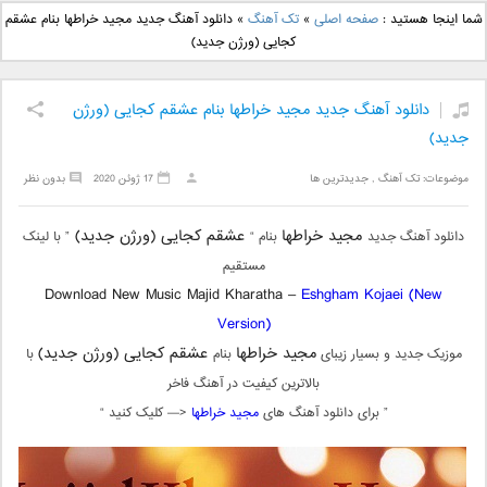
دانلود آهنگ جدید بهنام
دانلود آهنگ جدید علی
شما اینجا هستید :
صفحه اصلی
»
تک آهنگ
»
دانلود آهنگ جدید مجید خراطها بنام عشقم
بانی بنام قرص قمر 2
یاسینی بنام دورترین نزدیک
کجایی (ورژن جدید)
دانلود آهنگ جدید مجید خراطها بنام عشقم کجایی (ورژن
جدید)
موضوعات:
تک آهنگ
,
جدیدترین ها
17 ژوئن 2020
بدون نظر
مجید خراطها
عشقم کجایی (ورژن جدید)
دانلود آهنگ جدید
بنام “
” با لینک
مستقیم
Download New Music Majid Kharatha –
Eshgham Kojaei (New
Version)
مجید خراطها
عشقم کجایی (ورژن جدید)
موزیک جدید و بسیار زیبای
بنام
با
بالاترین کیفیت در آهنگ فاخر
” برای دانلود آهنگ های
مجید خراطها
<— کلیک کنید “