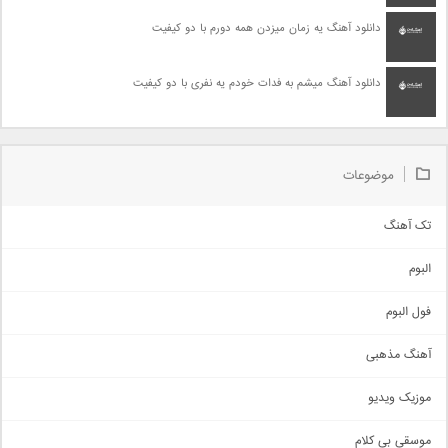
دانلود آهنگ یه زمان میزدن همه دورم با دو کیفیت
دانلود آهنگ میشم به فدات خودم یه نفری با دو کیفیت
موضوعات
تک آهنگ
آهنگ شاد
البوم
غمگین
اجتماعی
فول البوم
آهنگ عاشقانه
آهنگ مذهبی
حماسی
اذری
موزیک ویدیو
سنتی
اهنگ بندرعباسی
موسقی بی کلام