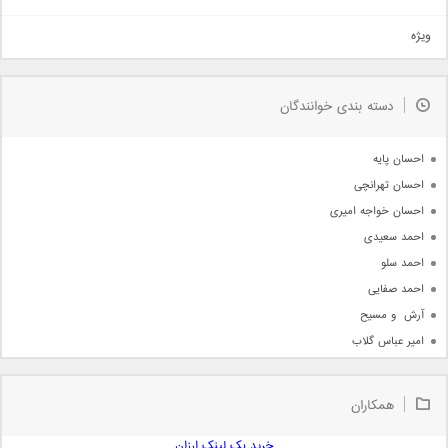
تیتراژ
ویژه
دمو
مذهبی
به زودی
دسته بندی خوانندگان
جدیدترین ها
آرشیو
احسان پایه
احسان تهرانچی
احسان خواجه امیری
احمد سعیدی
احمد سلو
احمد صفایی
آرش  و مسیح
امیر عباس گلاب
امیر عظیمی
امیر علی
همکاران
امیر فرجام
امیر مسعود
خرید بک لینک ارزان