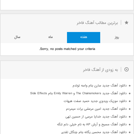
برترین مطالب آهنگ فاخر
روز
هفته
ماه
سال
Sorry, no posts matched your criteria.
به زودی از آهنگ فاخر
دانلود آهنگ جدید سارن بنام واسه تولدم
دانلود آهنگ جدید The Chainsmokers و Emily Warren بنام Side Effects
دانلود موزیک ویدوی جدید حمید صفت هیهات
دانلود آهنگ جدید امین مرعشی برات میمردم
دانلود آهنگ جدید خدایا مرسی از حسین تهی
دانلود آهنگ مسیح و آرش AP به نام خیلی دلم تنگه
دانلود آهنگ جدید محسن یگانه بنام چنگال تقدیر