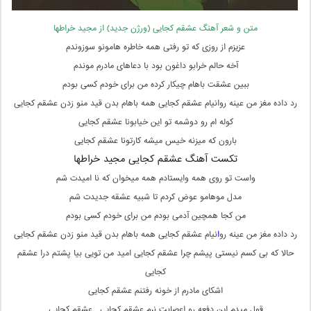
متن و شعر آهنگ عشقم کجایی (ورژن جدید) از مجید خراطها
عزیزم از روزی که تو رفتی همه خاطره هامونو سوزوندم
آخه حالم خرابو داغون بود با دعاهای مادرم موندم
ببین عشقت باهام چیکار کرده من برای خودم کسی بودم
رد داده مغز من عینه روانیام عشقم کجایی همه باهام بدن قید منو زدن عشقم کجایی
کوله ام رو دوشمه تو این خیابونا عشقم کجایی
بارون که میزنه خیس میشه کارتونا عشقم کجایی
تکست آهنگ عشقم کجایی مجید خراطها
واست تو روی همه وایستادم همه میخوان که نا امیدت شم
مدل موهامو عوض کردم تا شبیه عشقه جدیدت شم
من کجا همچین آدمی بودم من برای خودم کسی بودم
رد داده مغز من عینه رو
ا
نیام عشقم کجایی همه باهام بدن قید منو زدن عشقم کجایی
حالا که بی کسم نیستی پیشم چرا عشقم کجایی امید من تویی بیا پشتم درا عشقم
کجایی
اشکای مادرم از خونه رفتنم عشقم کجایی
قول میدم این دفعه رو اعصابت نرم عشقم کجایی , عشقم کجایی