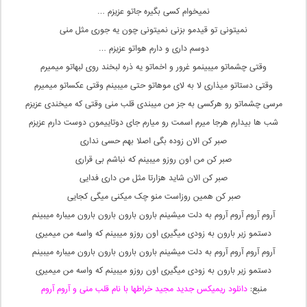
نمیخوام کسی بگیره جاتو عزیزم …
نمیتونی تو قیدمو بزنی نمیتونی چون یه جوری مثل منی
دوسم داری و دارم هواتو عزیزم …
وقتی چشماتو میبینمو غرور و اخماتو یه ذره لبخند روی لبهاتو میمیرم
وقتی دستاتو میذاری لا به لای موهاتو حتی میبینم وقتی عکساتو میمیرم
مرسی چشماتو رو هرکسی به جز من میبندی قلب منی وقتی که میخندی عزیزم
شب ها بیدارم هرجا میرم اسمت رو میارم جای دوتاییمون دوست دارم عزیزم
صبر کن الان زوده بگی اصلا بهم حسی نداری
صبر کن من اون روزو میبینم که نباشم بی قراری
صبر کن الان شاید هزارتا مثل من داری فدایی
صبر کن همین روزاست منو چک میکنی میگی کجایی
آروم آروم آروم آروم به دلت میشینم بارون بارون بارون بارون میباره میبینم
دستمو زیر بارون به زودی میگیری اون روزو میبینم که واسه من میمیری
آروم آروم آروم آروم به دلت میشینم بارون بارون بارون بارون میباره میبینم
دستمو زیر بارون به زودی میگیری اون روزو میبینم که واسه من میمیری
منبع:
دانلود ریمیکس جدید مجید خراطها با نام قلب منی و آروم آروم