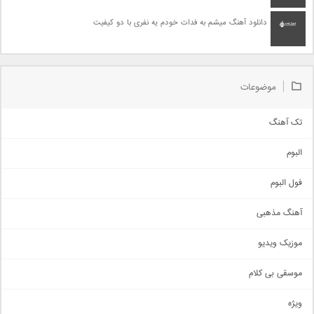
دانلود آهنگ میشم به فدات خودم یه نفری با دو کیفیت
موضوعات
تک آهنگ
آهنگ شاد
البوم
غمگین
اجتماعی
فول البوم
آهنگ عاشقانه
آهنگ مذهبی
حماسی
اذری
موزیک ویدیو
سنتی
اهنگ بندرعباسی
موسقی بی کلام
تیتراژ
ویژه
دمو