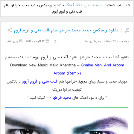
دانلود آهنگ جدید بهنام
دانلود آهنگ جدید علی
شما اینجا هستید :
صفحه اصلی
»
تک آهنگ
»
دانلود ریمیکس جدید مجید خراطها بنام
بانی بنام قرص قمر 2
یاسینی بنام دورترین نزدیک
قلب منی و آروم آروم
دانلود ریمیکس جدید مجید خراطها بنام قلب منی و آروم آروم
موضوعات:
تک آهنگ
,
جدیدترین ها
12 آگوست 2017
بدون نظر
مجید خراطها
قلب منی و آروم آروم
دانلود آهنگ جدید
بنام “
” با لینک مستقیم
Download New Music Majid Kharatha –
Ghalbe Mani And Aroom
Aroom (Remix)
مجید خراطها
قلب منی و آروم آروم
موزیک جدید و بسیار زیبای
بنام
با بالاترین
کیفیت در آوا موزیک
” برای دانلود آهنگ های
مجید خراطها
<— کلیک کنید “