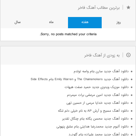
برترین مطالب آهنگ فاخر
روز
هفته
ماه
سال
Sorry, no posts matched your criteria.
به زودی از آهنگ فاخر
دانلود آهنگ جدید سارن بنام واسه تولدم
دانلود آهنگ جدید The Chainsmokers و Emily Warren بنام Side Effects
دانلود موزیک ویدوی جدید حمید صفت هیهات
دانلود آهنگ جدید امین مرعشی برات میمردم
دانلود آهنگ جدید خدایا مرسی از حسین تهی
دانلود آهنگ مسیح و آرش AP به نام خیلی دلم تنگه
دانلود آهنگ جدید محسن یگانه بنام چنگال تقدیر
دانلود آلبوم جدید محمدرضا هدایتی بنام عشق پنهونی
دانلود آهنگ جدید محمد علیزاده بنام گلودرد