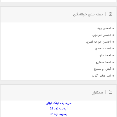
مذهبی
به زودی
دسته بندی خوانندگان
جدیدترین ها
آرشیو
احسان پایه
احسان تهرانچی
احسان خواجه امیری
احمد سعیدی
احمد سلو
احمد صفایی
آرش  و مسیح
امیر عباس گلاب
امیر عظیمی
امیر علی
همکاران
امیر فرجام
امیر مسعود
خرید بک لینک ارزان
آپدیت نود 32
امیر وکیلی
پسورد نود 32
امیر یگانه