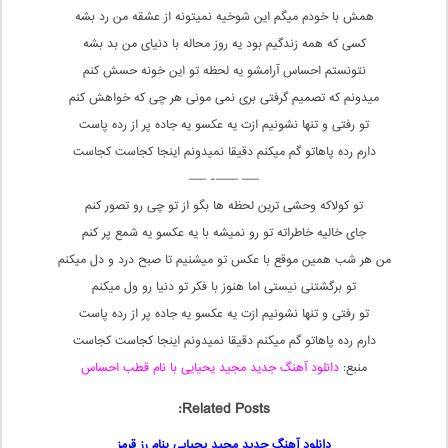
همش با خودم میگم این شوخیه نمیتونه از عشقه من رد بشه
کسی که همه زندگیم بود یه روز محاله با دنیای من بد بشه
نتونستم احساس آرامشو یه لحظه تو این خونه حسش کنم
میدونم که تصمیم گرفتی بری نمی مونی هر چی که خواهش کنم
تو رفتی و تنها نشونیم ازت یه عکسو یه جاده پر از رده پاست
دارم رده پاهاتو گم میکنم دقیقا نمیدونم اینجا کجاست کجاست
—– ——- —–
تو کولاکه وحشی ترین لحظه ها بگو از تو چی رو تصور کنم
جای خالیه خاطراته تو رو نمیشه با یه عکسو یه شمع پر کنم
من هر شب همین موقع با عکس تو میشنیم تا صبح درد و دل میکنم
تو برگشتنی نیستی اما هنوز با فکر تو دنیا رو ول میکنم
تو رفتی و تنها نشونیم ازت یه عکسو یه جاده پر از رده پاست
دارم رده پاهاتو گم میکنم دقیقا نمیدونم اینجا کجاست کجاست
منبع:
دانلود آهنگ جدید مجید یحیایی با نام قطب احساس
Related Posts:
دانلود آهنگ جدید مجید یحیایی بنام رز قرمز