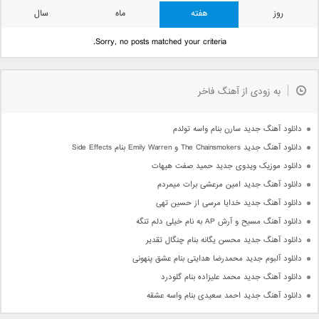
روز
هفته
ماه
سال
Sorry, no posts matched your criteria.
به زودی از آهنگ فاخر
دانلود آهنگ جدید سارن بنام واسه تولدم
دانلود آهنگ جدید The Chainsmokers و Emily Warren بنام Side Effects
دانلود موزیک ویدوی جدید حمید صفت هیهات
دانلود آهنگ جدید امین مرعشی برات میمردم
دانلود آهنگ جدید خدایا مرسی از حسین تهی
دانلود آهنگ مسیح و آرش AP به نام خیلی دلم تنگه
دانلود آهنگ جدید محسن یگانه بنام چنگال تقدیر
دانلود آلبوم جدید محمدرضا هدایتی بنام عشق پنهونی
دانلود آهنگ جدید محمد علیزاده بنام گلودرد
دانلود آهنگ جدید احمد سعیدی بنام واسه عشقه