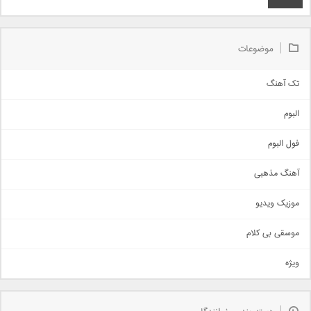
موضوعات
تک آهنگ
آهنگ شاد
البوم
غمگین
اجتماعی
فول البوم
آهنگ عاشقانه
آهنگ مذهبی
حماسی
اذری
موزیک ویدیو
سنتی
اهنگ بندرعباسی
موسقی بی کلام
تیتراژ
ویژه
دمو
مذهبی
به زودی