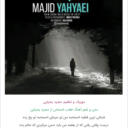
موزیک و تنظیم: مجید یحیایی
متن و شعر آهنگ قطب احساس از مجید یحیایی
شمالی ترین قطبه احساسه من تو سرمای احساسه تو یخ زده
درست وقتی رفتی که از بغضه من باید حس میکردی که حالم بده