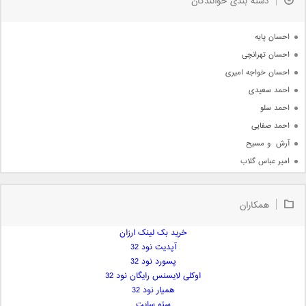
دسته بندی خوانندگان
جدیدترین ها
آرشیو
احسان پایه
احسان تهرانچی
احسان خواجه امیری
احمد سعیدی
احمد سلو
احمد صفایی
آرش  و مسیح
امیر عباس گلاب
امیر عظیمی
امیر علی
همکاران
امیر فرجام
امیر مسعود
خرید بک لینک ارزان
آپدیت نود 32
امیر وکیلی
پسورد نود 32
امیر یگانه
اوکلی لایسنس رایگان نود 32
امین حبیبی
همیار نود 32
امین رستمی
سئو سایت