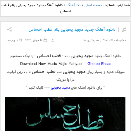
دانلود آهنگ جدید بهنام
دانلود آهنگ جدید علی
شما اینجا هستید :
صفحه اصلی
»
تک آهنگ
»
دانلود آهنگ جدید مجید یحیایی بنام قطب
بانی بنام قرص قمر 2
یاسینی بنام دورترین نزدیک
احساس
دانلود آهنگ جدید مجید یحیایی بنام قطب احساس
موضوعات:
تک آهنگ
,
جدیدترین ها
14 جولای 2017
بدون نظر
مجید یحیایی
قطب احساس
دانلود آهنگ جدید
بنام “
” با لینک مستقیم
Download New Music Majid Yahyaei –
Ghotbe Ehsas
مجید یحیایی
قطب احساس
موزیک جدید و بسیار زیبای
بنام
با بالاترین کیفیت
در آوا موزیک
” برای دانلود آهنگ های
مجید یحیایی
<— کلیک کنید “