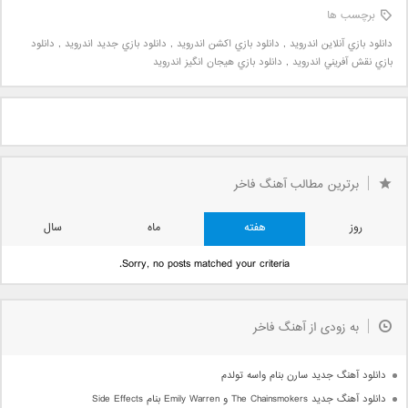
برچسب ها
دانلود بازي آنلاين اندرويد
,
دانلود بازي اکشن اندرويد
,
دانلود بازي جديد اندرويد
,
دانلود
بازي نقش آفريني اندرويد
,
دانلود بازي هيجان انگيز اندرويد
برترین مطالب آهنگ فاخر
روز
هفته
ماه
سال
Sorry, no posts matched your criteria.
به زودی از آهنگ فاخر
دانلود آهنگ جدید سارن بنام واسه تولدم
دانلود آهنگ جدید The Chainsmokers و Emily Warren بنام Side Effects