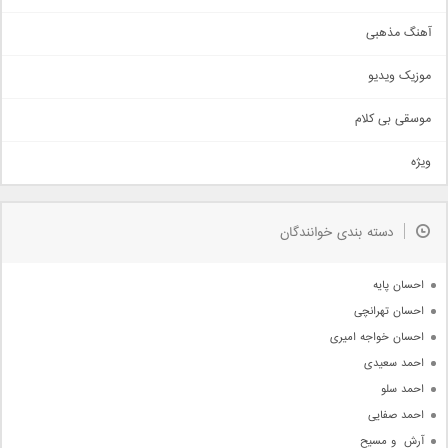
آهنگ عاشقانه
آهنگ مذهبی
حماسی
اذری
موزیک ویدیو
سنتی
اهنگ بندرعباسی
موسقی بی کلام
تیتراژ
ویژه
دمو
مذهبی
به زودی
دسته بندی خوانندگان
جدیدترین ها
آرشیو
احسان پایه
احسان تهرانچی
احسان خواجه امیری
احمد سعیدی
احمد سلو
احمد صفایی
آرش  و مسیح