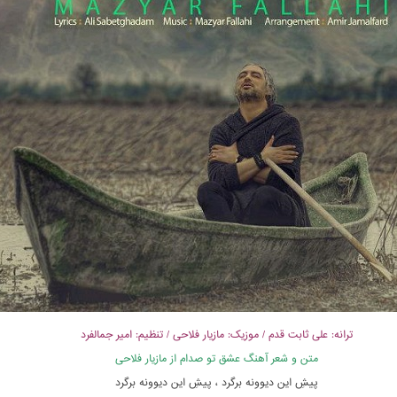
ترانه: علی ثابت قدم / موزیک: مازیار فلاحی / تنظیم: امیر جمالفرد
متن و شعر آهنگ عشق تو صدام از مازیار فلاحی
پیشِ این دیوونه برگرد ، پیشِ این دیوونه برگرد