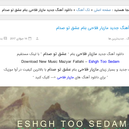
نگ جدید رضا
دانلود آهنگ جدید علی
دانلود آهنگ جدید مهدی
دانلود آهنگ ج
نجا هستید :
صفحه اصلی
»
تک آهنگ
»
دانلود آهنگ جدید مازیار فلاحی بنام عشق تو صدام
بنام نگار
لهراسبی بنام صورت
یراحی بنام اسرار
فرزین بنام
آهنگ جدید مازیار فلاحی بنام عشق تو صدام
گ
,
جدیدترین ها
14 جولای 2017
بد
مازیار فلاحی
عشق تو صدام
دانلود آهنگ جدید
بنام “
” با لینک مستقیم
Download New Music Mazyar Fallahi –
Eshgh Too Sedam
مازیار فلاحی
عشق تو صدام
 جدید و بسیار زیبای
بنام
با بالاترین کیفیت در آوا موزیک
” برای دانلود آهنگ های
مازیار فلاحی
<— کلیک کنید “