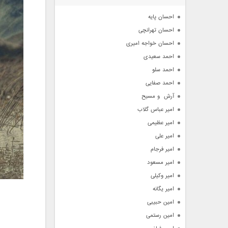
آرشیو
احسان پایه
احسان تهرانچی
احسان خواجه امیری
احمد سعیدی
احمد سلو
احمد صفایی
آرش  و مسیح
امیر عباس گلاب
امیر عظیمی
امیر علی
امیر فرجام
امیر مسعود
امیر وکیلی
امیر یگانه
امین حبیبی
امین رستمی