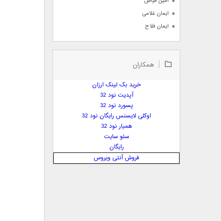
امین فیاض
ایمان غلامی
ایمان فلاح
بابک جهانبخش
بابک رادمنش
همکاران
بابک مافی
باراد
خرید بک لینک ارزان
بنیامین بهادری
آپدیت نود 32
بهراد شهریاری
پسورد نود 32
اوکلی لایسنس رایگان نود 32
بهنام صفوی
همیار نود 32
بهنام علمشاهی
سئو سایت
 پارسا صدیق
رایگان
پارسا چیلیک
فروش آنتی ویروس
پازل بند
پویا
پویا سالکی
پویان
پیمان زارعی