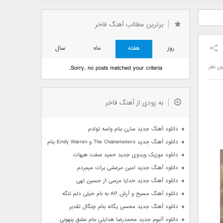
دید فرزاد
دانلود آهنگ جدید بهنام
دانلود آهنگ جدید علی
 آتیش
بانی بنام قرص قمر 2
یاسینی بنام دورترین نزدیک
برترین مطالب آهنگ فاخر
روز
هفته
ماه
سال
ون نظر
Sorry, no posts matched your criteria.
به زودی از آهنگ فاخر
دانلود آهنگ جدید سارن بنام واسه تولدم
دانلود آهنگ جدید The Chainsmokers و Emily Warren بنام Side Effects
دانلود موزیک ویدوی جدید حمید صفت هیهات
دانلود آهنگ جدید امین مرعشی برات میمردم
دانلود آهنگ جدید خدایا مرسی از حسین تهی
دانلود آهنگ مسیح و آرش AP به نام خیلی دلم تنگه
دانلود آهنگ جدید محسن یگانه بنام چنگال تقدیر
دانلود آلبوم جدید محمدرضا هدایتی بنام عشق پنهونی