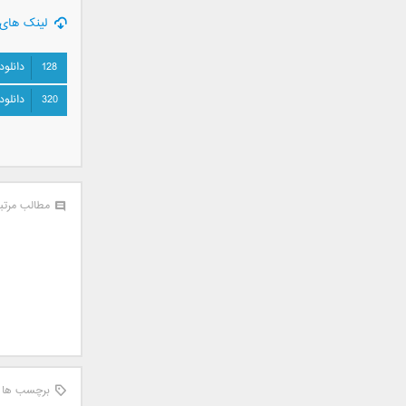
سامان جلیلی
لینک های 
سعید شهروز
سعید مدرس
128
دانلود
سیامک عباسی
320
دانلود
سیاوش قمصری
سیروان خسروی
سینا بهداد
سینا حجازی
سینا سرلک
مطالب مرتب
شاهین جمشیدپور
شهاب رمضان
شهرام شکوهی
علی ارشدی
علی اصحابی
علی بابا
علی باقری
برچسب ها
علی پیشتاز