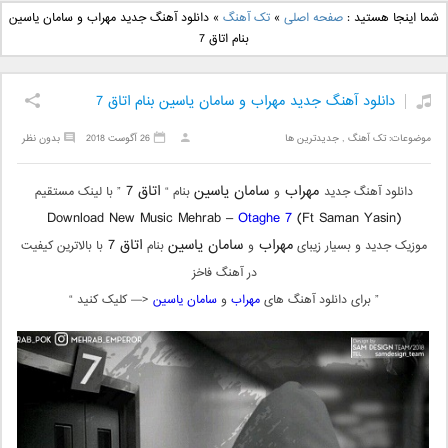
دانلود آهنگ جدید بهنام
دانلود آهنگ جدید علی
شما اینجا هستید :
صفحه اصلی
»
تک آهنگ
»
دانلود آهنگ جدید مهراب و سامان یاسین
بانی بنام قرص قمر 2
یاسینی بنام دورترین نزدیک
بنام اتاق 7
دانلود آهنگ جدید مهراب و سامان یاسین بنام اتاق 7
موضوعات:
تک آهنگ
,
جدیدترین ها
26 آگوست 2018
بدون نظر
مهراب
سامان یاسین
اتاق 7
دانلود آهنگ جدید
و
بنام “
” با لینک مستقیم
Download New Music Mehrab –
Otaghe 7
(Ft Saman Yasin)
مهراب
سامان یاسین
اتاق 7
موزیک جدید و بسیار زیبای
و
بنام
با بالاترین کیفیت
در آهنگ فاخز
” برای دانلود آهنگ های
مهراب
و
سامان یاسین
<— کلیک کنید “