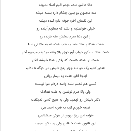
حالا عاشق شدم دیدم قلبم اصلا نمیزنه
منه مجنون رو ببین چشام داره بسته میشه
این نفسای آخره جونم داره کنده میشه
خیلی خواستیم و نشد که بسازیم آینده رو
از این دنیا میرم ببخش منه بازنده رو
هفت هفتادو هفتا خط یه قلب شکسته یه عاشقی غلط
هفت هفتا مسکن خواب آور دوزم بالا رفته میدونم میمیرم آخر
هفت تو هفته هاست که رفتی هفتا شیشه الکل
هفتیر کنارم یک دو سه چهار پنج شیش من دیگه نا ندارم
اینجا اتاق هفت یه بیمار روانی
کسی هم تختم نشد واسه دردام دوا نیست
ولی بالا سرم نوشتن به علت تصادف
دکتر دلیلش رو فهمید ولی به هیچ کسی نمیگفت
ضربه خوردم ازت یه ضربه احساسی
خرابم این روزا بپرس از هرکی میشناسی
این قانون هفت خطاس ولی رسمش عجیبه