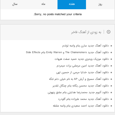
روز
هفته
ماه
سال
Sorry, no posts matched your criteria.
به زودی از آهنگ فاخر
دانلود آهنگ جدید سارن بنام واسه تولدم
دانلود آهنگ جدید The Chainsmokers و Emily Warren بنام Side Effects
دانلود موزیک ویدوی جدید حمید صفت هیهات
دانلود آهنگ جدید امین مرعشی برات میمردم
دانلود آهنگ جدید خدایا مرسی از حسین تهی
دانلود آهنگ مسیح و آرش AP به نام خیلی دلم تنگه
دانلود آهنگ جدید محسن یگانه بنام چنگال تقدیر
دانلود آلبوم جدید محمدرضا هدایتی بنام عشق پنهونی
دانلود آهنگ جدید محمد علیزاده بنام گلودرد
دانلود آهنگ جدید احمد سعیدی بنام واسه عشقه