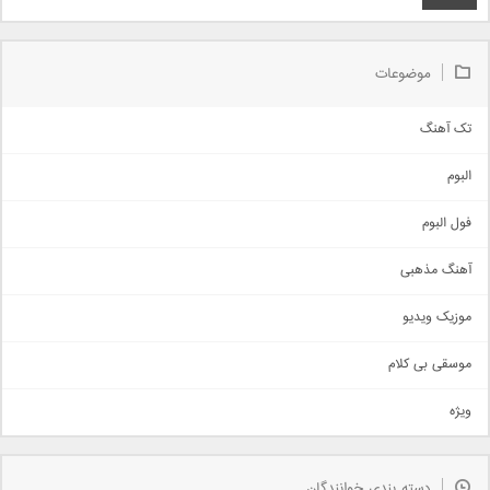
موضوعات
تک آهنگ
آهنگ شاد
البوم
غمگین
اجتماعی
فول البوم
آهنگ عاشقانه
آهنگ مذهبی
حماسی
اذری
موزیک ویدیو
سنتی
اهنگ بندرعباسی
موسقی بی کلام
تیتراژ
ویژه
دمو
مذهبی
به زودی
دسته بندی خوانندگان