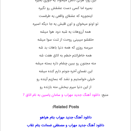
این روزا هرکی دلش میخواد یه جوری بمیره
بمیره اما کسی دست عشقش رو نگیره
اینجوریه که عشقای واقعی یه طرفست
تو اونو میخوای و اون قلبش یه جا دیگه اسیره
همه آرزوهات یه شبه دود هوا میشه
حلقشو میبینی روحت از تنت سوا میشه
میرسه روزی که همه دنیا باهات بد شه
همه خاطراتتم خطم به اتاق هفت شه
منه مجنون رو ببین چشام داره بسته میشه
این نفسای آخره جونم دارم کنده میشه
خیلی خواستیم و نشد که بسازیم آینده رو
از این دنیا میرم ببخش منه بازنده رو
منبع:
دانلود آهنگ جدید مهراب و سامان یاسین به نام اتاق 7
Related Posts:
دانلود آهنگ جدید مهراب بنام هیاهو
دانلود آهنگ جدید مهراب و مصطفی ضمانت بنام نقاب