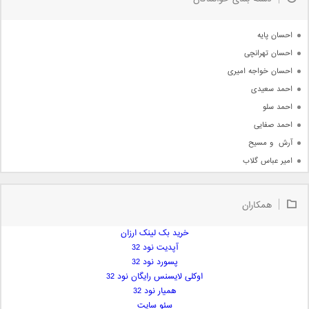
جدیدترین ها
آرشیو
احسان پایه
احسان تهرانچی
احسان خواجه امیری
احمد سعیدی
احمد سلو
احمد صفایی
آرش  و مسیح
امیر عباس گلاب
امیر عظیمی
امیر علی
همکاران
امیر فرجام
امیر مسعود
خرید بک لینک ارزان
آپدیت نود 32
امیر وکیلی
پسورد نود 32
امیر یگانه
اوکلی لایسنس رایگان نود 32
امین حبیبی
همیار نود 32
امین رستمی
سئو سایت