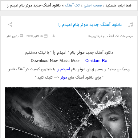
دانلود آهنگ جدید بهنام
دانلود آهنگ جدید علی
شما اینجا هستید :
صفحه اصلی
»
تک آهنگ
»
دانلود آهنگ جدید موئر بنام امیدم را
بانی بنام قرص قمر 2
یاسینی بنام دورترین نزدیک
دانلود آهنگ جدید موئر بنام امیدم را
موضوعات:
تک آهنگ
,
جدیدترین ها
26 اکتبر 2020
بدون نظر
موئر
امیدم را
دانلود آهنگ جدید
بنام “
” با لینک مستقیم
Download New Music Moer –
Omidam Ra
موئر
امیدم را
ریمیکس جدید و بسیار زیبای
بنام
با بالاترین کیفیت در آهنگ فاخر
” برای دانلود آهنگ های
موئر
<— کلیک کنید “