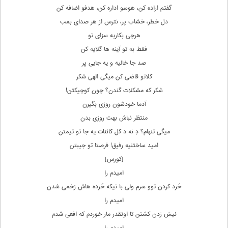
گفتم اراده کن، هوسو اداره کن، هدفو اضافه کن
دل خطر، خشاب پر، نترس از هر صدای بمب
هرچی بکاریه سزای تو
فقط به تو آینه ها گلایه کن
صد جا خالیه و یه جایی پر
کلاتو قاضی کن میگی الهی شکر
شکر که مشکلات گندن؟ چون کوچیکتن!
آدما خودشون روزی بگیرن
منتظر نباش بهت روزی بدن
میگی تنهام؟ دِ نه د کل کائنات یه جا تو تیمتن
امید ساختنیه رفیق! فرصتا تو جیبتن
[کورس]
امیدم را
خُرد کردن توو سرم ولی با تیکه‌ خُرده‌ هاش زخمی شدن
امیدم را
نیش زدن کشتن تا اونقدر مار خوردم که افعی شدم