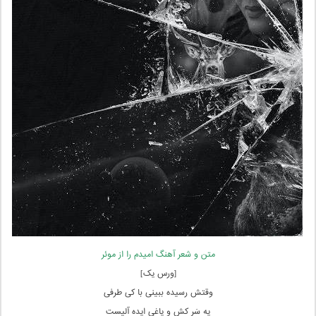
متن و شعر آهنگ امیدم را از موئر
[ورس یک]
وقتش رسیده ببینی با کی‌ طرفی
یه سَر کش و یاغیِ ایده آلیست