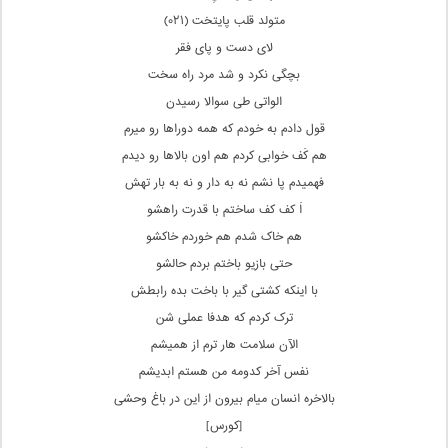
متولد قلب پایتخت (۰۲۱)
لای دست و پای فقر
بچگی نکرد و شد مرد راه سخت
الواتی طی سوالا رسیدن
قول دادم به خودم که همه دوراها رو میرم
هم کَف خوابی کردم هم اون بالاها رو دیدم
فهمیدم پا نشم نه به دار و نه به بار تهش
اَ کف کف ساختم با قدرت راهشو
هم خاک شدم هم خوردم‌ خاکشو
حتی بازیو باختم بردم حالشو
با اینکه کشتی گیر با باخت بده رابطش
ترک کردم که هدفا‌ عملی شن
الآن سلامت هار ترم از همیشم
نفس آخر کدومه من هستم ابدیشم
بالاخره انسان میام بیرون از این در باغ وحشی
[کورس]