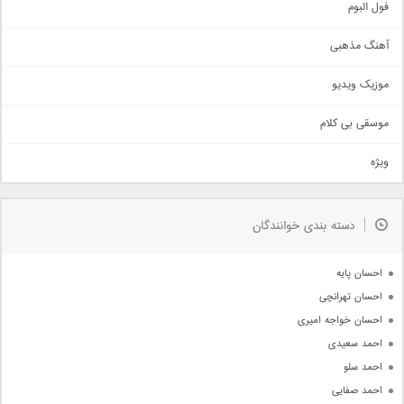
اجتماعی
فول البوم
آهنگ عاشقانه
آهنگ مذهبی
حماسی
اذری
موزیک ویدیو
سنتی
اهنگ بندرعباسی
موسقی بی کلام
تیتراژ
ویژه
دمو
مذهبی
به زودی
دسته بندی خوانندگان
جدیدترین ها
آرشیو
احسان پایه
احسان تهرانچی
احسان خواجه امیری
احمد سعیدی
احمد سلو
احمد صفایی