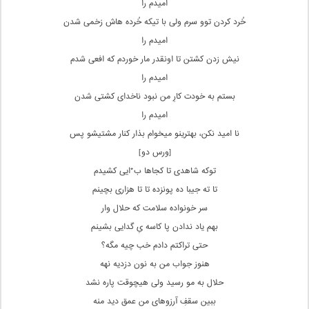
امیدم را
خُرد کردن توو سرم ولی با تیکه‌ خُرده‌ هاش زخمی شدن
امیدم را
نیش زدن کشتن تا اونقدر مار خوردم که افعی شدم
امیدم را
بستم به خودت کارِ من نبود ناخدای کشتی شدن
امیدم‌ را
نا امید نکن، بهترینو میخوام بذار کنار مشتیشو‌ پس
[ورس دو]
تو‌که شاهدی تا کجاها ب*ایی کشیدم
تا ته جیبا ده پونزده تا تا هزاری بچینم
سر خونواده سلامت که حلال وار
بهم یاد ندادن‌ پا کاسه یِ گدایی بشینم
حتی تراکتم دادم خب چیه مگه؟
هنوز جواب من به نون دزدیه نهه
حلال به مو رسید ولی هیچوقت پاره نشد
ببین سقفِ آرزوهای من عمق دید منه