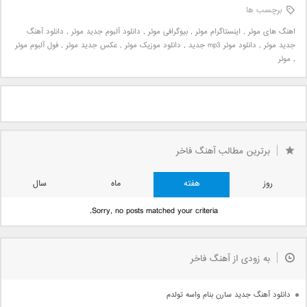
برچسب ها
اهنگ های موئر
,
اینستاگرام موئر
,
بیوگرافی موئر
,
دانلود آلبوم جدید موئر
,
دانلود آهنگ
جدید موئر
,
دانلود موئر mp3 جدید
,
دانلود موزیک موئر
,
عکس جدید موئر
,
فول آلبوم موئر
,
موئر
برترین مطالب آهنگ فاخر
روز
هفته
ماه
سال
Sorry, no posts matched your criteria.
به زودی از آهنگ فاخر
دانلود آهنگ جدید سارن بنام واسه تولدم