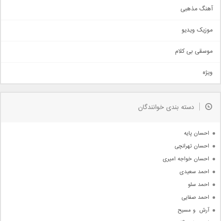
آهنگ مذهبی
حماسی
اذری
موزیک ویدیو
سنتی
اهنگ بندرعباسی
موسقی بی کلام
تیتراژ
ویژه
دمو
مذهبی
به زودی
دسته بندی خوانندگان
جدیدترین ها
آرشیو
احسان پایه
احسان تهرانچی
احسان خواجه امیری
احمد سعیدی
احمد سلو
احمد صفایی
آرش  و مسیح