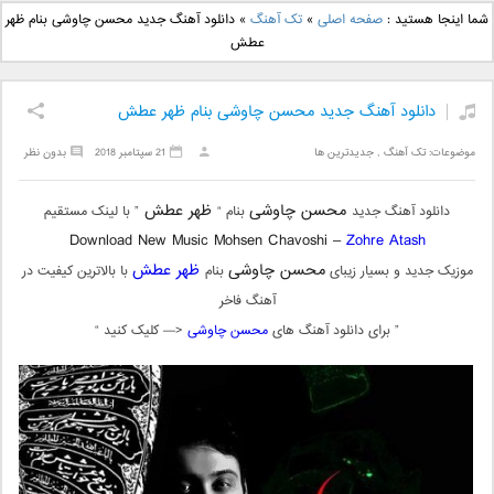
دانلود آهنگ جدید بهنام
دانلود آهنگ جدید علی
شما اینجا هستید :
صفحه اصلی
»
تک آهنگ
»
دانلود آهنگ جدید محسن چاوشی بنام ظهر
بانی بنام قرص قمر 2
یاسینی بنام دورترین نزدیک
عطش
دانلود آهنگ جدید محسن چاوشی بنام ظهر عطش
موضوعات:
تک آهنگ
,
جدیدترین ها
21 سپتامبر 2018
بدون نظر
محسن چاوشی
ظهر عطش
دانلود آهنگ جدید
بنام “
” با لینک مستقیم
Download New Music Mohsen Chavoshi –
Zohre Atash
محسن چاوشی
ظهر عطش
موزیک جدید و بسیار زیبای
بنام
با بالاترین کیفیت در
آهنگ فاخر
” برای دانلود آهنگ های
محسن چاوشی
<— کلیک کنید “