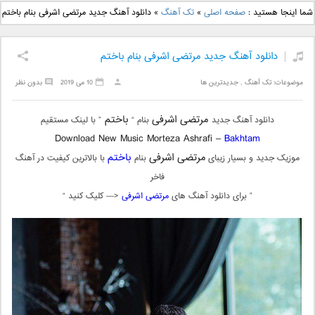
دانلود آهنگ جدید بهنام
دانلود آهنگ جدید علی
شما اینجا هستید :
صفحه اصلی
»
تک آهنگ
»
دانلود آهنگ جدید مرتضی اشرفی بنام باختم
بانی بنام قرص قمر 2
یاسینی بنام دورترین نزدیک
دانلود آهنگ جدید مرتضی اشرفی بنام باختم
موضوعات:
تک آهنگ
,
جدیدترین ها
10 می 2019
بدون نظر
مرتضی اشرفی
باختم
دانلود آهنگ جدید
بنام “
” با لینک مستقیم
Download New Music Morteza Ashrafi –
Bakhtam
مرتضی اشرفی
باختم
موزیک جدید و بسیار زیبای
بنام
با بالاترین کیفیت در آهنگ
فاخر
” برای دانلود آهنگ های
مرتضی اشرفی
<— کلیک کنید “