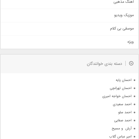
آهنگ مذهبی
حماسی
اذری
موزیک ویدیو
سنتی
اهنگ بندرعباسی
موسقی بی کلام
تیتراژ
ویژه
دمو
مذهبی
به زودی
دسته بندی خوانندگان
جدیدترین ها
آرشیو
احسان پایه
احسان تهرانچی
احسان خواجه امیری
احمد سعیدی
احمد سلو
احمد صفایی
آرش  و مسیح
امیر عباس گلاب