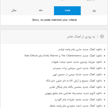
روز
هفته
ماه
سال
Sorry, no posts matched your criteria.
به زودی از آهنگ فاخر
دانلود آهنگ جدید سارن بنام واسه تولدم
دانلود آهنگ جدید The Chainsmokers و Emily Warren بنام Side Effects
دانلود موزیک ویدوی جدید حمید صفت هیهات
دانلود آهنگ جدید امین مرعشی برات میمردم
دانلود آهنگ جدید خدایا مرسی از حسین تهی
دانلود آهنگ مسیح و آرش AP به نام خیلی دلم تنگه
دانلود آهنگ جدید محسن یگانه بنام چنگال تقدیر
دانلود آلبوم جدید محمدرضا هدایتی بنام عشق پنهونی
دانلود آهنگ جدید محمد علیزاده بنام گلودرد
دانلود آهنگ جدید احمد سعیدی بنام واسه عشقه