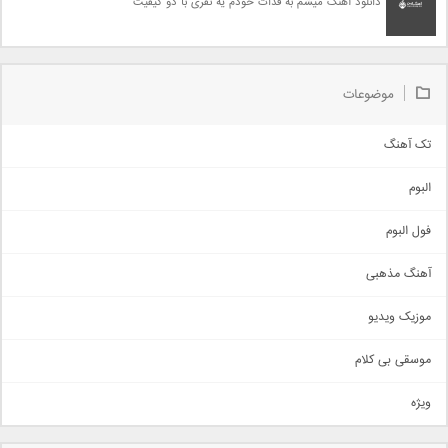
دانلود آهنگ میشم به فدات خودم یه نفری با دو کیفیت
موضوعات
تک آهنگ
آهنگ شاد
البوم
غمگین
اجتماعی
فول البوم
آهنگ عاشقانه
آهنگ مذهبی
حماسی
اذری
موزیک ویدیو
سنتی
اهنگ بندرعباسی
موسقی بی کلام
تیتراژ
ویژه
دمو
مذهبی