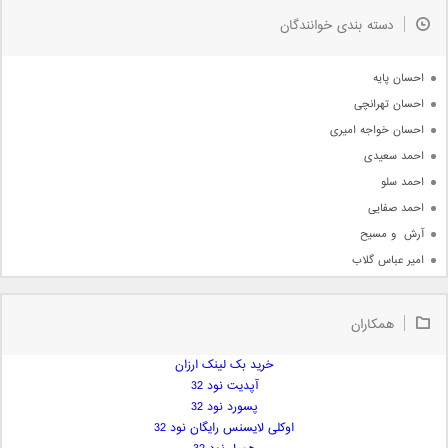
به زودی
دسته بندی خوانندگان
جدیدترین ها
آرشیو
احسان پایه
احسان تهرانچی
احسان خواجه امیری
احمد سعیدی
احمد سلو
احمد صفایی
آرش  و مسیح
امیر عباس گلاب
امیر عظیمی
امیر علی
همکاران
امیر فرجام
امیر مسعود
خرید بک لینک ارزان
آپدیت نود 32
امیر وکیلی
پسورد نود 32
امیر یگانه
اوکلی لایسنس رایگان نود 32
امین حبیبی