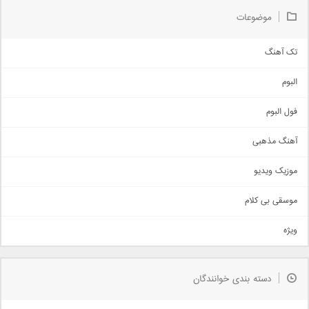
موضوعات
تک آهنگ
آهنگ شاد
البوم
غمگین
اجتماعی
فول البوم
آهنگ عاشقانه
آهنگ مذهبی
حماسی
اذری
موزیک ویدیو
سنتی
اهنگ بندرعباسی
موسقی بی کلام
تیتراژ
ویژه
دمو
مذهبی
به زودی
دسته بندی خوانندگان
جدیدترین ها
آرشیو