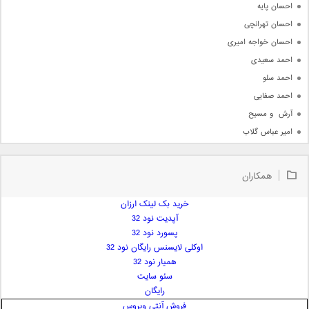
احسان پایه
احسان تهرانچی
احسان خواجه امیری
احمد سعیدی
احمد سلو
احمد صفایی
آرش  و مسیح
امیر عباس گلاب
امیر عظیمی
امیر علی
همکاران
امیر فرجام
امیر مسعود
خرید بک لینک ارزان
آپدیت نود 32
امیر وکیلی
پسورد نود 32
امیر یگانه
اوکلی لایسنس رایگان نود 32
امین حبیبی
همیار نود 32
امین رستمی
سئو سایت
رایگان
امین فیاض
فروش آنتی ویروس