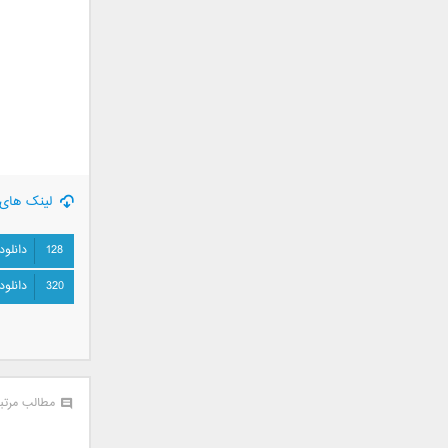
سامان جلیلی
سعید شهروز
سعید مدرس
سیامک عباسی
سیاوش قمصری
سیروان خسروی
سینا بهداد
سینا حجازی
لینک های 
سینا سرلک
شاهین جمشیدپور
128
دانلود
شهاب رمضان
320
دانلود
شهرام شکوهی
علی ارشدی
علی اصحابی
علی بابا
مطالب مرتب
علی باقری
علی پیشتاز