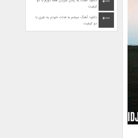
دانلود آهنگ یه زمان میزدن همه دورم با دو
کیفیت
دانلود آهنگ میشم به فدات خودم یه نفری با
دو کیفیت