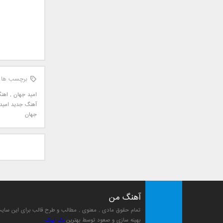
علی تکتا
علی رها
علی رهبری
علی عباسی
علی عبدالمالکی
علی لهراسبی
برچسب ها
علی هایپر
امید جهان
,
اهن
علیرضا روزگار
آهنگ جدید امید
علیرضا طلیسچی
جهان
علیرضا قربانی
عماد
عماد طالب زاده
فاتح نورایی
فتاح فتحی
فرشید امین
آهنگ من
فرهاد جواهر کلام
تمام حقوق مادی , معنوی , مطالب و طرح قالب برای این سا
فرهاد دهقان
بهینه سازی و صعود توسط بهترین
بک لینک