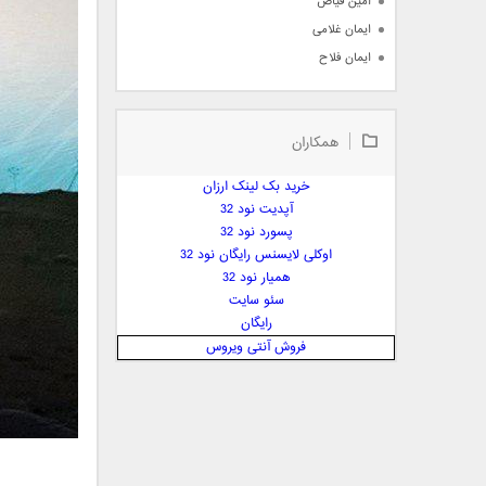
امین فیاض
ایمان غلامی
ایمان فلاح
بابک جهانبخش
بابک رادمنش
همکاران
بابک مافی
باراد
خرید بک لینک ارزان
بنیامین بهادری
آپدیت نود 32
بهراد شهریاری
پسورد نود 32
اوکلی لایسنس رایگان نود 32
بهنام صفوی
همیار نود 32
بهنام علمشاهی
سئو سایت
 پارسا صدیق
رایگان
پارسا چیلیک
فروش آنتی ویروس
پازل بند
پویا
پویا سالکی
پویان
پیمان زارعی