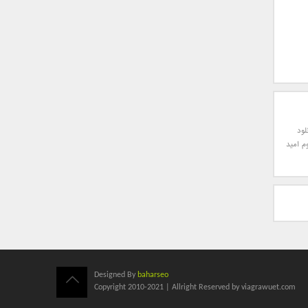
لود
وم امید
Designed By
baharseo
Copyright 2010-2021 | Allright Reserved by viagrawuet.com