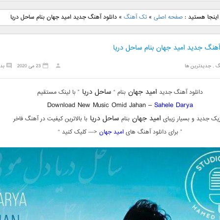
نگ جدید رضا
دانلود آهنگ جدید علی
دانلود آهنگ جدید مهدی
دانلود آهنگ ج
اینجا هستید :
صفحه اصلی
»
تک آهنگ
»
دانلود آهنگ جدید امید جهان بنام ساحل دریا
بنام نگار
لهراسبی بنام صورت
یراحی بنام اسرار
فرزین بنام
آهنگ جدید امید جهان بنام ساحل دریا
گ
,
جدیدترین ها
23 می 2020
بد
امید جهان
ساحل دریا
دانلود آهنگ جدید
بنام “
” با لینک مستقیم
Download New Music Omid Jahan –
Sahele Darya
امید جهان
ساحل دریا
یک جدید و بسیار زیبای
بنام
با بالاترین کیفیت در آهنگ فاخر
” برای دانلود آهنگ های
امید جهان
<— کلیک کنید “