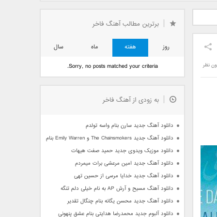
دید فرزاد
دانلود آهنگ جدید بهنام
دانلود آهنگ جدید علی
 آتیش
بانی بنام قرص قمر 2
یاسینی بنام دورترین نزدیک
برترین مطالب آهنگ فاخر
روز
هفته
ماه
سال
ون نظر
Sorry, no posts matched your criteria.
به زودی از آهنگ فاخر
دانلود آهنگ جدید سارن بنام واسه تولدم
دانلود آهنگ جدید The Chainsmokers و Emily Warren بنام Side Effects
دانلود موزیک ویدوی جدید حمید صفت هیهات
دانلود آهنگ جدید امین مرعشی برات میمردم
دانلود آهنگ جدید خدایا مرسی از حسین تهی
دانلود آهنگ مسیح و آرش AP به نام خیلی دلم تنگه
دانلود آهنگ جدید محسن یگانه بنام چنگال تقدیر
دانلود آلبوم جدید محمدرضا هدایتی بنام عشق پنهونی