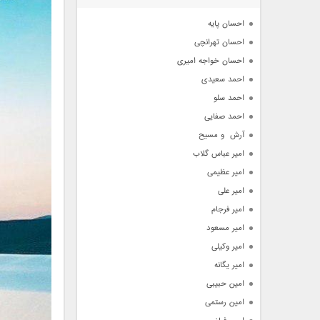
آرشیو
احسان پایه
احسان تهرانچی
احسان خواجه امیری
احمد سعیدی
احمد سلو
احمد صفایی
آرش  و مسیح
امیر عباس گلاب
امیر عظیمی
امیر علی
امیر فرجام
امیر مسعود
امیر وکیلی
امیر یگانه
امین حبیبی
امین رستمی