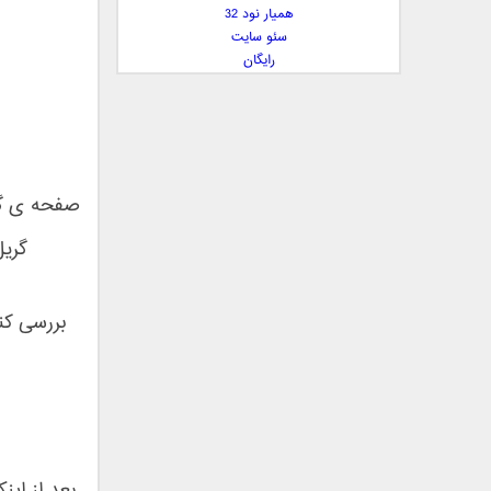
همیار نود 32
بهنام علمشاهی
سئو سایت
 پارسا صدیق
رایگان
پارسا چیلیک
پازل بند
پویا
پویا سالکی
پویان
صفحه ی گر
پیمان زارعی
گریل
جمشید
حامد پهلان
حامد زمانی
بررسی کن
حامد محضرنیا
حبیب
حسین توکلی
حمید اصغری
حمید طالب زاده
حمید عسکری