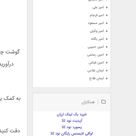
امیر علی
امیر فرجام
امیر مسعود
امیر وکیلی
امیر یگانه
امین حبیبی
گوشت چرخ
امین رستمی
امین فیاض
درآوری
ایمان غلامی
ایمان فلاح
بابک جهانبخش
بابک رادمنش
به کمک یک
همکاران
بابک مافی
باراد
خرید بک لینک ارزان
بنیامین بهادری
آپدیت نود 32
بهراد شهریاری
پسورد نود 32
دقت کنید 
اوکلی لایسنس رایگان نود 32
بهنام صفوی