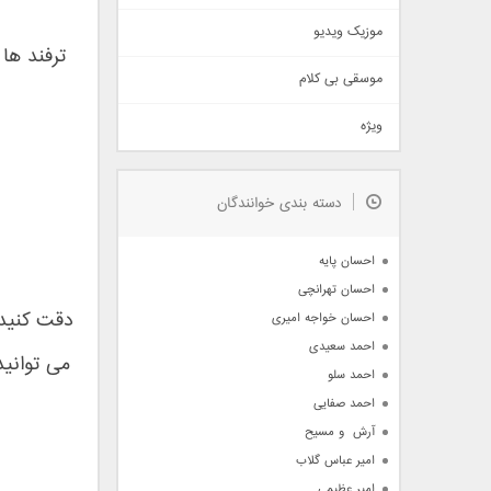
اذری
موزیک ویدیو
سنتی
ترفند ها
اهنگ بندرعباسی
موسقی بی کلام
تیتراژ
ویژه
دمو
مذهبی
به زودی
دسته بندی خوانندگان
جدیدترین ها
آرشیو
احسان پایه
احسان تهرانچی
احسان خواجه امیری
احمد سعیدی
می توانی
احمد سلو
احمد صفایی
آرش  و مسیح
امیر عباس گلاب
امیر عظیمی