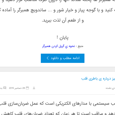
نکه همبرگر ها پخته شدند آنها را درون ظرف مناسب قرار دهید و 
 کنید و با گوجه پیاز و خیار شور و … ساندویچ همبرگر را آماده ک
و از طعم آن لذت ببرید.
پایان !
منبع :
نحوه ي گریل کردن همبرگر
ادامه مطلب و دانلود
ز درباره ی باطری قلب
دی نشده
28 دسامبر 2015
بد
ب سیستمی با مدارهای الکتریکی است که عمل ضربان‌سازی قلب 
دهد و مراقب است تا هر زمان که تعداد ضربان‌های قلب کاهش ی