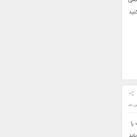
کمی
نید
ون نظر
را
ابد