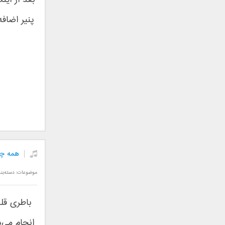
بعد از ای
رامین بی باک
پنیر اضافه
رستاک
رضا شیری
رضا صادقی
رضا یزدانی
روزبه نعمت الهی
زانیار خسروی
سالار عقیلی
سامان جلیلی
سعید شهروز
سعید مدرس
سیامک عباسی
همه چی
سیاوش قمصری
موضوعات: دسته‌بن
سیروان خسروی
سینا بهداد
باطری قل
سینا حجازی
سینا سرلک
انجام می‌