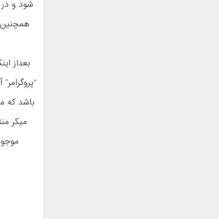
شود و در 
مجید یحیایی
همچنین ب
محسن ابراهیم زاده
محسن چاوشی
محسن یاحقی
محسن یگانه
بعداز این
محمد اصفهانی
“پروگرامر”
محمدرضا هدایتی
محمد علیزاده
باشد که م
مرتضی پاشایی
میکر منت
مرتضی سرمدی
مسعود امامی
موجود
مسعود درویش
مسعود سعیدی
مصطفی فتاحی
مهدی احمدوند
مهدی مدرس
مهدی مقدم