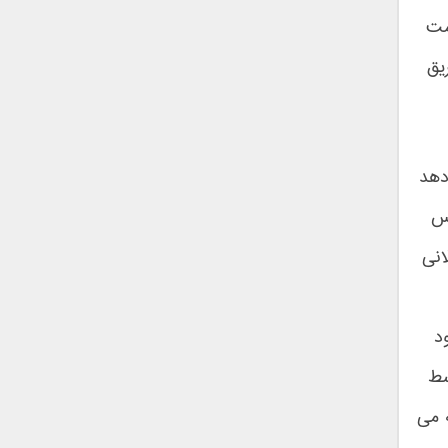
مت
یق
دهد
یس
انی
د
سط
 می