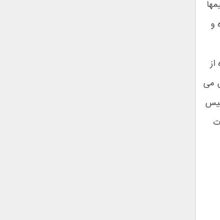
مها
 و
از
ص می
پیس
ت