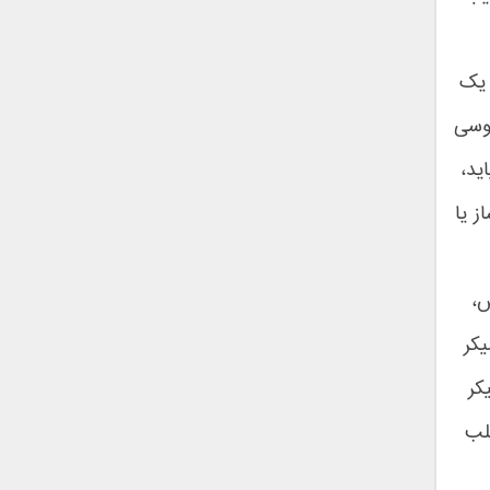
 وسیله یک
نوسی
ید،
ز یا
،
کر
کر
لب