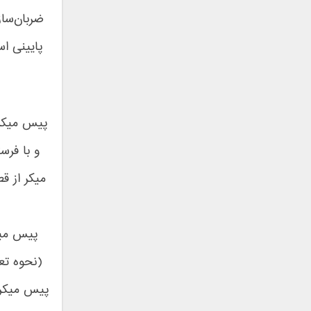
علیرضا قربانی
ضربان‌سا
عماد
عماد طالب زاده
پایینی ا
فاتح نورایی
فتاح فتحی
فرشید امین
فرهاد جواهر کلام
پیس میکر 
فرهاد دهقان
فریبرز خاتمی
و با فرس
فریدون آسرایی
میکر از ق
قاسم افشار
کامران مولایی
کامران و هومن
پیس میک
کوروش صنعتی
مازیار فلاحی
(نحوه تع
ماهان بهرام خان
پیس میکر 
مجید اخشابی
مجید خراطها