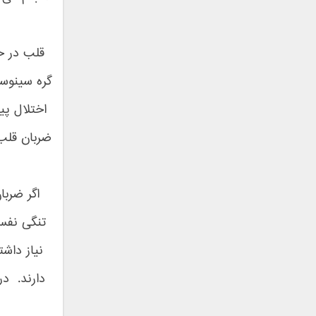
شاهین جمشیدپور
شهاب رمضان
شهرام شکوهی
علی ارشدی
علی اصحابی
گره سینوسی
علی بابا
اختلال پی
علی باقری
علی پیشتاز
ضربان قلب 
علی تکتا
علی رها
علی رهبری
اگر ضرب
علی عباسی
تنگی نفس
علی عبدالمالکی
علی لهراسبی
نیاز داش
علی هایپر
دارند. د
علیرضا روزگار
علیرضا طلیسچی