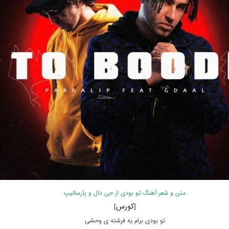
متن و شعر آهنگ تو بودی از جی دال و پارسالیپ
[کورس]
تو بودی برام یه فرشته ی وحشی