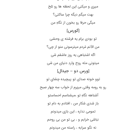
میری و میکنی این لحظه ها رو تلخ
بهت میگم دیگه چرا ساکتی؟
میگی حرفا رو بخون از نگاهِ من
[کورس]
تو بودی برام یه فرشته ی وحشی
من الآنم مُردم میترسونی منو از چی؟
اگه اشتباهی یه روز عاشقم شی
میتونی مثه روح واردِ دنیای من شی
[ورس دو – جیدال]
توو خونه صدای تو پیچیده چشایِ تو
رو به رومه وقتی میپَرم از خواب سه چهار صبح
آشناهه نگاهِ تو ،میشناسم احساستو
باز شدی شکارِ من ، افتادم به دام تو
تمومی نداره ، این بازی میدونم
نباشی خرابم و ، بی تو من بی روحم
نه نگو سرابه ، راسته من میدونم