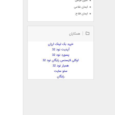
امین فیاض
ایمان غلامی
ایمان فلاح
بابک جهانبخش
بابک رادمنش
همکاران
بابک مافی
باراد
خرید بک لینک ارزان
بنیامین بهادری
آپدیت نود 32
بهراد شهریاری
پسورد نود 32
اوکلی لایسنس رایگان نود 32
بهنام صفوی
همیار نود 32
بهنام علمشاهی
سئو سایت
 پارسا صدیق
رایگان
پارسا چیلیک
پازل بند
پویا
پویا سالکی
پویان
پیمان زارعی