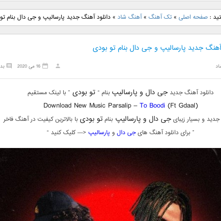
نگ جدید رضا
دانلود آهنگ جدید علی
دانلود آهنگ جدید مهدی
دانلود آهنگ ج
ید :
صفحه اصلی
»
تک آهنگ
»
آهنگ شاد
»
دانلود آهنگ جدید پارسالیپ و جی دال بنام تو
بنام نگار
لهراسبی بنام صورت
یراحی بنام اسرار
فرزین بنام
 آهنگ جدید پارسالیپ و جی دال بنام تو بودی
اد
16 می 2020
بد
جی دال و پارسالیپ
تو بودی
دانلود آهنگ جدید
بنام “
” با لینک مستقیم
Download New Music Parsalip –
To Boodi
(Ft Gdaal)
جی دال و پارسالیپ
تو بودی
جدید و بسیار زیبای
بنام
با بالاترین کیفیت در آهنگ فاخر
” برای دانلود آهنگ های
جی دال
و
پارسالیپ
<— کلیک کنید “