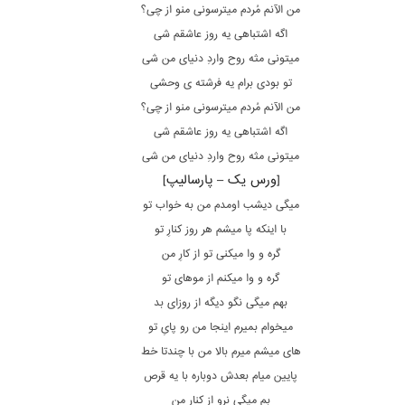
من الآنم مُردم میترسونی منو از چی؟
اگه اشتباهی یه روز عاشقم شی
میتونی مثه روح واردِ دنیای من شی
تو بودی برام یه فرشته ی وحشی
من الآنم مُردم میترسونی منو از چی؟
اگه اشتباهی یه روز عاشقم شی
میتونی مثه روح واردِ دنیای من شی
[ورس یک – پارسالیپ]
میگی دیشب اومدم من به خواب تو
با اینکه پا میشم هر روز کنارِ تو
گره و وا میکنی تو از کارِ من
گره و وا میکنم از موهای تو
بهم میگی نگو دیگه از روزای بد
میخوام بمیرم اینجا من رو پایِ تو
های میشم میرم بالا من با چندتا خط
پایین میام بعدش دوباره با یه قرص
بم میگی نرو از کنار من