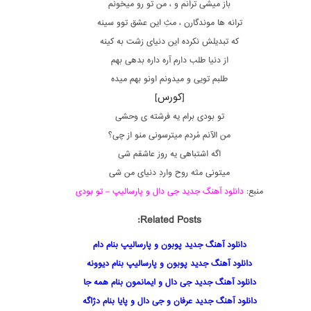
باز میشی ترانم و ، من تو رو میخونم
ترانه ها موندگارن ، مثِ این عشق توو سینه
که تبدیلش نکرده این دنیای زشت به کینه
از دنیا طلب دارم آره داره بدهی بهم
طلبم تویی و میدونم اونو بهم میده
[کورس]
تو بودی برام یه فرشته ی وحشی
من الآنم مُردم میترسونی منو از چی؟
اگه اشتباهی یه روز عاشقم شی
میتونی مثه روح واردِ دنیای من شی
منبع:
دانلود آهنگ جدید جی دال و پارسالیپ – تو بودی
Related Posts:
دانلود آهنگ جدید پوبون و پارسالیپ بنام دام
دانلود آهنگ جدید پوبون و پارسالیپ بنام دیوونه
دانلود آهنگ جدید جی دال و ایمانمون بنام همه جا
دانلود آهنگ جدید عرفان و جی دال و پایا بنام دژاگه