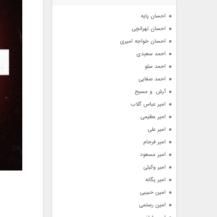
آرشیو
احسان پایه
احسان تهرانچی
احسان خواجه امیری
احمد سعیدی
احمد سلو
احمد صفایی
آرش  و مسیح
امیر عباس گلاب
امیر عظیمی
امیر علی
امیر فرجام
امیر مسعود
امیر وکیلی
امیر یگانه
امین حبیبی
امین رستمی