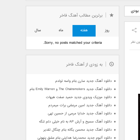
دید فرزاد
دانلود آهنگ جدید بهنام
دانلود آهنگ جدید علی
 بودی
 آتیش
بانی بنام قرص قمر 2
یاسینی بنام دورترین نزدیک
برترین مطالب آهنگ فاخر
روز
هفته
ماه
سال
ون نظر
Sorry, no posts matched your criteria.
به زودی از آهنگ فاخر
دانلود آهنگ جدید سارن بنام واسه تولدم
دانلود آهنگ جدید The Chainsmokers و Emily Warren بنام Side Effects
دانلود موزیک ویدوی جدید حمید صفت هیهات
دانلود آهنگ جدید امین مرعشی برات میمردم
دانلود آهنگ جدید خدایا مرسی از حسین تهی
دانلود آهنگ مسیح و آرش AP به نام خیلی دلم تنگه
دانلود آهنگ جدید محسن یگانه بنام چنگال تقدیر
دانلود آلبوم جدید محمدرضا هدایتی بنام عشق پنهونی