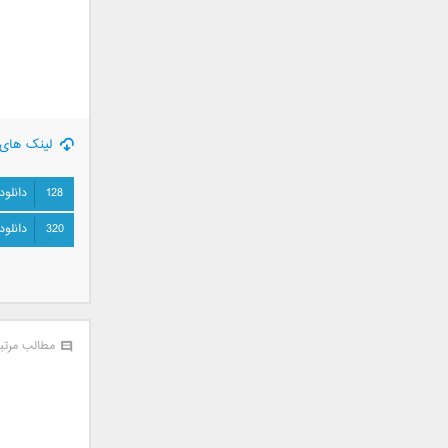
علی تکتا
علی رها
علی رهبری
علی عباسی
علی عبدالمالکی
علی لهراسبی
لینک های 
علی هایپر
علیرضا روزگار
128
دانلود
علیرضا طلیسچی
320
دانلود
علیرضا قربانی
عماد
عماد طالب زاده
فاتح نورایی
مطالب مرتب
فتاح فتحی
فرشید امین
فرهاد جواهر کلام
فرهاد دهقان