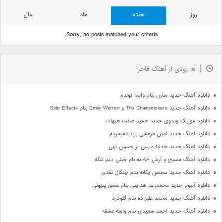
روز
هفته
ماه
سال
Sorry, no posts matched your criteria.
به زودی از آهنگ فاخر
دانلود آهنگ جدید سارن بنام واسه تولدم
دانلود آهنگ جدید The Chainsmokers و Emily Warren بنام Side Effects
دانلود موزیک ویدوی جدید حمید صفت هیهات
دانلود آهنگ جدید امین مرعشی برات میمردم
دانلود آهنگ جدید خدایا مرسی از حسین تهی
دانلود آهنگ مسیح و آرش AP به نام خیلی دلم تنگه
دانلود آهنگ جدید محسن یگانه بنام چنگال تقدیر
دانلود آلبوم جدید محمدرضا هدایتی بنام عشق پنهونی
دانلود آهنگ جدید محمد علیزاده بنام گلودرد
دانلود آهنگ جدید احمد سعیدی بنام واسه عشقه