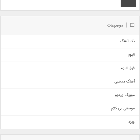
موضوعات
تک آهنگ
آهنگ شاد
البوم
غمگین
اجتماعی
فول البوم
آهنگ عاشقانه
آهنگ مذهبی
حماسی
اذری
موزیک ویدیو
سنتی
اهنگ بندرعباسی
موسقی بی کلام
تیتراژ
ویژه
دمو
مذهبی
به زودی