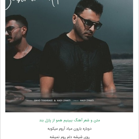
متن و شعر آهنگ ببینیم همو از پازل بند
دوباره بارون میاد آروم میکوبه
روی شیشه دلم روم نمیشه