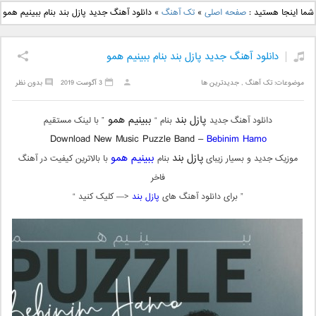
دانلود آهنگ جدید بهنام
دانلود آهنگ جدید علی
شما اینجا هستید :
صفحه اصلی
»
تک آهنگ
»
دانلود آهنگ جدید پازل بند بنام ببینیم همو
بانی بنام قرص قمر 2
یاسینی بنام دورترین نزدیک
دانلود آهنگ جدید پازل بند بنام ببینیم همو
موضوعات:
تک آهنگ
,
جدیدترین ها
3 آگوست 2019
بدون نظر
پازل بند
ببینیم همو
دانلود آهنگ جدید
بنام “
” با لینک مستقیم
Download New Music Puzzle Band –
Bebinim Hamo
پازل بند
ببینیم همو
موزیک جدید و بسیار زیبای
بنام
با بالاترین کیفیت در آهنگ
فاخر
” برای دانلود آهنگ های
پازل بند
<— کلیک کنید “