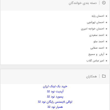
دسته بندی خوانندگان
جدیدترین ها
آرشیو
احسان پایه
احسان تهرانچی
احسان خواجه امیری
احمد سعیدی
احمد سلو
احمد صفایی
آرش  و مسیح
امیر عباس گلاب
امیر عظیمی
امیر علی
همکاران
امیر فرجام
امیر مسعود
خرید بک لینک ارزان
آپدیت نود 32
امیر وکیلی
پسورد نود 32
امیر یگانه
اوکلی لایسنس رایگان نود 32
امین حبیبی
همیار نود 32