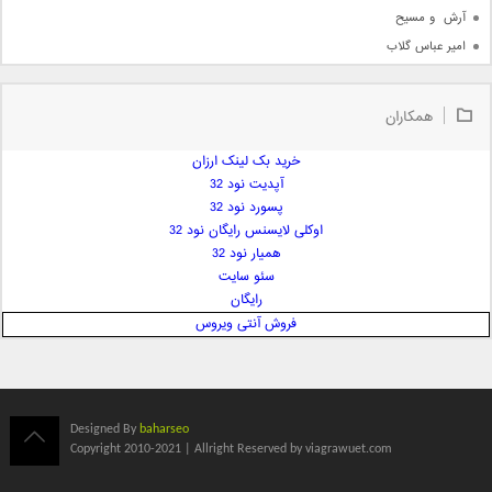
آرش  و مسیح
امیر عباس گلاب
امیر عظیمی
امیر علی
همکاران
امیر فرجام
امیر مسعود
خرید بک لینک ارزان
آپدیت نود 32
امیر وکیلی
پسورد نود 32
امیر یگانه
اوکلی لایسنس رایگان نود 32
امین حبیبی
همیار نود 32
امین رستمی
سئو سایت
رایگان
امین فیاض
فروش آنتی ویروس
ایمان غلامی
ایمان فلاح
بابک جهانبخش
بابک رادمنش
Designed By
baharseo
بابک مافی
Copyright 2010-2021 | Allright Reserved by viagrawuet.com
باراد