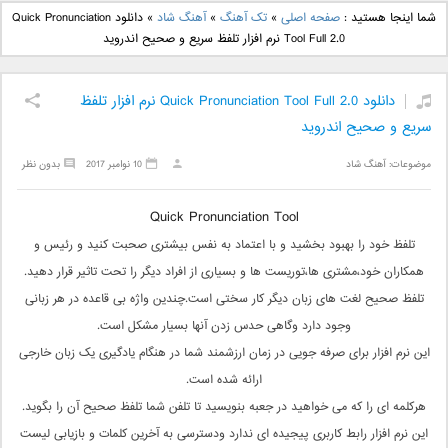
دانلود آهنگ جدید بهنام
دانلود آهنگ جدید علی
شما اینجا هستید :
صفحه اصلی
»
تک آهنگ
»
آهنگ شاد
»
دانلود Quick Pronunciation
بانی بنام قرص قمر 2
یاسینی بنام دورترین نزدیک
Tool Full 2.0 نرم افزار تلفظ سریع و صحیح اندروید
دانلود Quick Pronunciation Tool Full 2.0 نرم افزار تلفظ
سریع و صحیح اندروید
موضوعات:
آهنگ شاد
10 نوامبر 2017
بدون نظر
Quick Pronunciation Tool
تلفظ خود را بهبود بخشید و با اعتماد به نفس بیشتری صحبت کنید و رئیس و
همکاران خود،مشتری ها،توریست ها و بسیاری از افراد دیگر را تحت تاثیر قرار دهید.
تلفظ صحیح لغت های زبان دیگر کار سختی است.چندین واژه بی قاعده در هر زبانی
وجود دارد وگاهی حدس زدن آنها بسیار مشکل است.
این نرم افزار برای صرفه جویی در زمان ارزشمند شما در هنگام یادگیری یک زبان خارجی
ارائه شده است.
هرکلمه ای را که می خواهید در جعبه بنویسید تا تلفن شما تلفظ صحیح آن را بگوید.
این نرم افزار رابط کاربری پیجیده ای ندارد ودسترسی به آخرین کلمات و بازیابی لیست