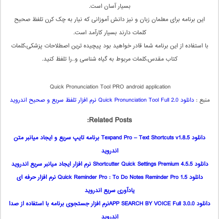
بسیار آسان است.
این برنامه برای معلمان زبان و نیز دانش آموزانی که نیار به چک کرن تلفظ صحیح
کلمات دارند بسیار کارآمد است.
با استفاده از این برنامه شما قادر خواهید بود پیچیده ترین اصطلاحات پزشکی،کلمات
کتاب مقدس،کلمات مربوط به گیاه شناسی و..را تلفظ کنید.
Quick Pronunciation Tool PRO android application
منبع :
دانلود Quick Pronunciation Tool Full 2.0 نرم افزار تلفظ سریع و صحیح اندروید
Related Posts:
دانلود Texpand Pro – Text Shortcuts v1.8.5 برنامه تایپ سریع و ایجاد میانبر متن
اندروید
دانلود Shortcutter Quick Settings​ Premium 4.5.5 نرم افزار ایجاد میانبر سریع اندروید
دانلود Quick Reminder Pro : To Do Notes Reminder Pro 1.5 نرم افزار حرفه ای
یادآوری سریع اندروید
دانلود APP SEARCH BY VOICE Full 3.0.0نرم افزار جستجوی برنامه با استفاده از صدا
اندروید