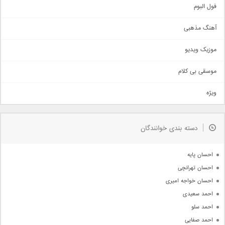
اجتماعی
فول البوم
آهنگ عاشقانه
آهنگ مذهبی
حماسی
اذری
موزیک ویدیو
سنتی
اهنگ بندرعباسی
موسقی بی کلام
تیتراژ
ویژه
دمو
مذهبی
به زودی
دسته بندی خوانندگان
جدیدترین ها
آرشیو
احسان پایه
احسان تهرانچی
احسان خواجه امیری
احمد سعیدی
احمد سلو
احمد صفایی