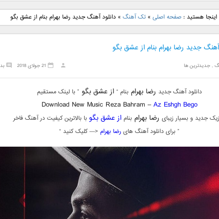
نگ جدید رضا
دانلود آهنگ جدید علی
دانلود آهنگ جدید مهدی
دانلود آهنگ ج
اینجا هستید :
صفحه اصلی
»
تک آهنگ
»
دانلود آهنگ جدید رضا بهرام بنام از عشق بگو
بنام نگار
لهراسبی بنام صورت
یراحی بنام اسرار
فرزین بنام
آهنگ جدید رضا بهرام بنام از عشق بگو
گ
,
جدیدترین ها
21 جولای 2018
بد
رضا بهرام
از عشق بگو
دانلود آهنگ جدید
بنام “
” با لینک مستقیم
Download New Music Reza Bahram –
Az Eshgh Bego
رضا بهرام
از عشق بگو
یک جدید و بسیار زیبای
بنام
با بالاترین کیفیت در آهنگ فاخر
” برای دانلود آهنگ های
رضا بهرام
<— کلیک کنید “