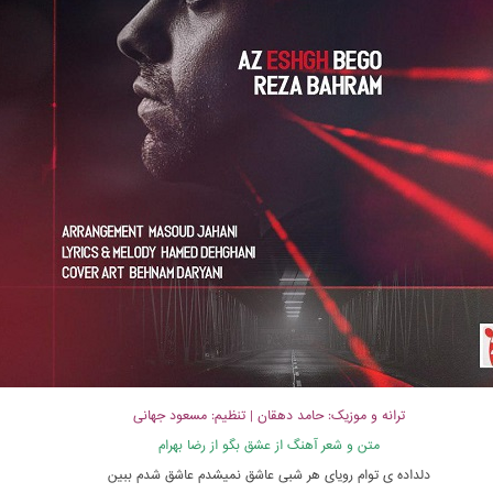
ترانه و موزیک: حامد دهقان | تنظیم: مسعود جهانی
متن و شعر آهنگ از عشق بگو از رضا بهرام
دلداده ی توام رویای هر شبی عاشق نمیشدم عاشق شدم ببین