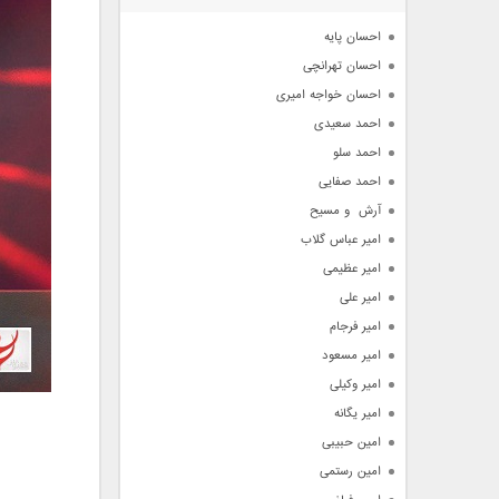
آرشیو
احسان پایه
احسان تهرانچی
احسان خواجه امیری
احمد سعیدی
احمد سلو
احمد صفایی
آرش  و مسیح
امیر عباس گلاب
امیر عظیمی
امیر علی
امیر فرجام
امیر مسعود
امیر وکیلی
امیر یگانه
امین حبیبی
امین رستمی