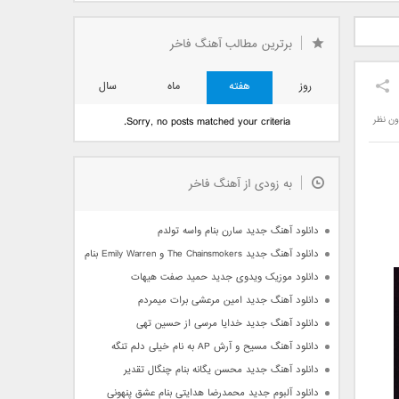
دید فرزاد
دانلود آهنگ جدید بهنام
دانلود آهنگ جدید علی
 آتیش
بانی بنام قرص قمر 2
یاسینی بنام دورترین نزدیک
برترین مطالب آهنگ فاخر
روز
هفته
ماه
سال
ون نظر
Sorry, no posts matched your criteria.
به زودی از آهنگ فاخر
دانلود آهنگ جدید سارن بنام واسه تولدم
دانلود آهنگ جدید The Chainsmokers و Emily Warren بنام Side Effects
دانلود موزیک ویدوی جدید حمید صفت هیهات
دانلود آهنگ جدید امین مرعشی برات میمردم
دانلود آهنگ جدید خدایا مرسی از حسین تهی
دانلود آهنگ مسیح و آرش AP به نام خیلی دلم تنگه
دانلود آهنگ جدید محسن یگانه بنام چنگال تقدیر
دانلود آلبوم جدید محمدرضا هدایتی بنام عشق پنهونی