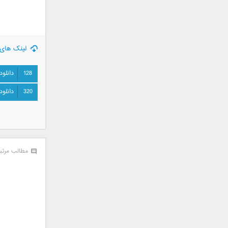
جمشید
حامد پهلان
حامد زمانی
لینک های 
حامد محضرنیا
حبیب
128
دانلود
حسین توکلی
حمید اصغری
320
دانلود
حمید طالب زاده
حمید عسکری
رامین بی باک
رستاک
مطالب مرتب
رضا شیری
رضا صادقی
رضا یزدانی
روزبه نعمت الهی
زانیار خسروی
سالار عقیلی