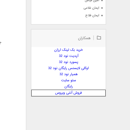
امین فیاض
ایمان غلامی
ایمان فلاح
بابک جهانبخش
بابک رادمنش
همکاران
بابک مافی
چ
باراد
خرید بک لینک ارزان
بنیامین بهادری
آپدیت نود 32
بهراد شهریاری
پسورد نود 32
اوکلی لایسنس رایگان نود 32
بهنام صفوی
همیار نود 32
بهنام علمشاهی
سئو سایت
 پارسا صدیق
رایگان
پارسا چیلیک
فروش آنتی ویروس
پازل بند
پویا
پویا سالکی
پویان
پیمان زارعی