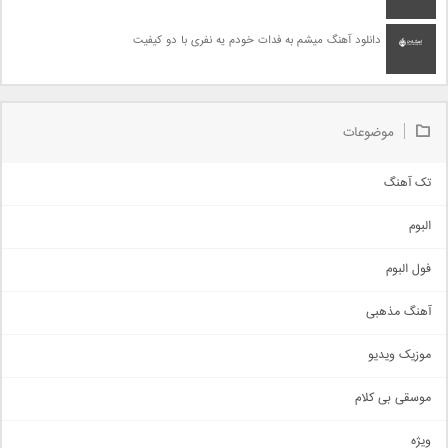
دانلود آهنگ میشم به فدات خودم یه نفری با دو کیفیت
موضوعات
تک آهنگ
آهنگ شاد
البوم
غمگین
اجتماعی
فول البوم
آهنگ عاشقانه
آهنگ مذهبی
حماسی
اذری
موزیک ویدیو
سنتی
اهنگ بندرعباسی
موسقی بی کلام
تیتراژ
ویژه
دمو