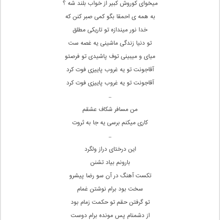
میخوای کوروش کبیر از خواب بلند شه ؟
به همه ی احمقا بگو کمی صبر کنن که
خدا نور میندازه تو تاریکی مطلق
تو دنیا زندگی ماشینی یه غصه ست
میای و میبینی توف پاشیدی تو فرصتو
آقاجونت تو یه غروب پاییزی فوت کرد
آقاجونت تو یه غروب پاییزی فوت کرد
..
من مسافر شکاف عشقم
کاری میکنم برسی یه جا به ثروت
..
این درختای دراز ولگرد
بارونم بیاد تشنن
تکست آهنگ در آن سو رضا پیشرو
سخت بود برام نوشتن غمام
تو گرفتن حقم تو حکمت زمام بود
از دشمنام پس مونده برام دوست