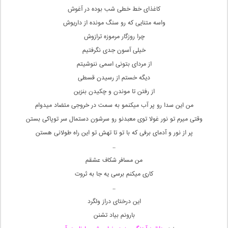
کاغذای خط خطی شب بوده در آغوش
واسه متنایی که رو سنگ مونده از داریوش
چرا روزگار مرموزه ترازوش
خیلی آسون جدی نگرفتیم
از مردای بتونی اسمی ننوشیتم
دیگه خستم از رسیدن قسطی
از رفتن تا موندن و چکیدن بنزین
من این سدا رو پر آب میکنمو به سمت در خروجی متضاد میدوام
وقتی میرم تو نور غولا توی معبدنو رو سرشون دستمال سر توپاکی بستن
پر از نور و آدمای برفی که با تو تا تهش تو این راه طولانی هستن
..
من مسافر شکاف عشقم
کاری میکنم برسی یه جا به ثروت
..
این درختای دراز ولگرد
بارونم بیاد تشنن