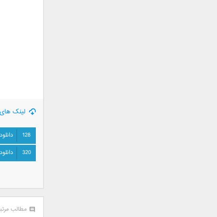
جمشید
حامد پهلان
حامد زمانی
حامد محضرنیا
حبیب
حسین توکلی
حمید اصغری
حمید طالب زاده
حمید عسکری
لینک های 
رامین بی باک
128
دانلود
رستاک
رضا شیری
320
دانلود
رضا صادقی
رضا یزدانی
روزبه نعمت الهی
زانیار خسروی
مطالب مرتب
سالار عقیلی