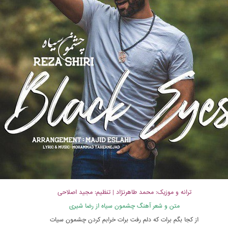
ترانه و موزیک: محمد طاهرنژاد | تنظیم: مجید اصلاحی
متن و شعر آهنگ چشمون سیاه از رضا شیری
از کجا بگم برات که دلم رفت برات خرابم کردن چشمون سیات