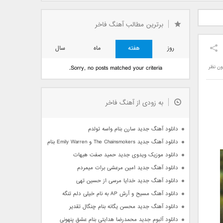
دید فرزاد
دانلود آهنگ جدید بهنام
دانلود آهنگ جدید علی
 آتیش
بانی بنام قرص قمر 2
یاسینی بنام دورترین نزدیک
برترین مطالب آهنگ فاخر
روز
هفته
ماه
سال
ون نظر
Sorry, no posts matched your criteria.
به زودی از آهنگ فاخر
دانلود آهنگ جدید سارن بنام واسه تولدم
دانلود آهنگ جدید The Chainsmokers و Emily Warren بنام Side Effects
دانلود موزیک ویدوی جدید حمید صفت هیهات
دانلود آهنگ جدید امین مرعشی برات میمردم
دانلود آهنگ جدید خدایا مرسی از حسین تهی
دانلود آهنگ مسیح و آرش AP به نام خیلی دلم تنگه
دانلود آهنگ جدید محسن یگانه بنام چنگال تقدیر
دانلود آلبوم جدید محمدرضا هدایتی بنام عشق پنهونی