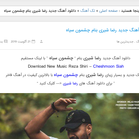
نگ جدید رضا
دانلود آهنگ جدید علی
دانلود آهنگ جدید مهدی
دانلود آهنگ ج
ینجا هستید :
صفحه اصلی
»
تک آهنگ
»
دانلود آهنگ جدید رضا شیری بنام چشمون سیاه
بنام نگار
لهراسبی بنام صورت
یراحی بنام اسرار
فرزین بنام
 آهنگ جدید رضا شیری بنام چشمون سیاه
گ
,
جدیدترین ها
21 آگوست 2019
بد
رضا شیری
چشمون سیاه
دانلود آهنگ جدید
بنام “
” با لینک مستقیم
Download New Music Reza Shiri –
Cheshmoon Siah
رضا شیری
چشمون سیاه
ک جدید و بسیار زیبای
بنام
با بالاترین کیفیت در آهنگ فاخر
” برای دانلود آهنگ های
رضا شیری
<— کلیک کنید “