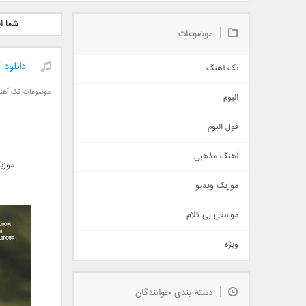
دانلود آلبوم جدید سیروان
دانلود آهنگ جدید علیرضا
دانلود آه
شما ا
خسروی بنام مونولوگ
قربانی بنام خیال خوش
بهرام 
موضوعات
دانلود
تک آهنگ
آهنگ شاد
موضوعات:
تک آهن
البوم
غمگین
اجتماعی
فول البوم
آهنگ عاشقانه
آهنگ مذهبی
حماسی
موزی
اذری
موزیک ویدیو
سنتی
اهنگ بندرعباسی
موسقی بی کلام
تیتراژ
ویژه
دمو
مذهبی
به زودی
دسته بندی خوانندگان
جدیدترین ها