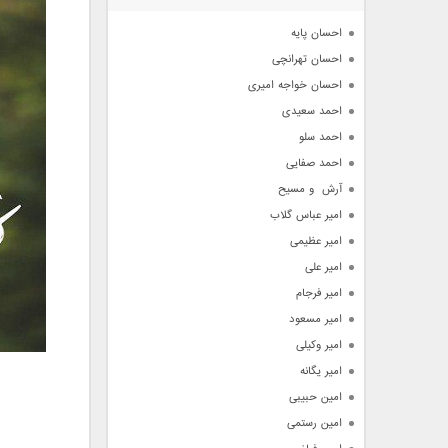
آرشیو
احسان پایه
احسان تهرانچی
احسان خواجه امیری
احمد سعیدی
احمد سلو
احمد صفایی
آرش  و مسیح
امیر عباس گلاب
امیر عظیمی
امیر علی
امیر فرجام
امیر مسعود
امیر وکیلی
امیر یگانه
امین حبیبی
امین رستمی