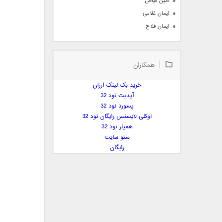
امین فیاض
ایمان غلامی
ایمان فلاح
بابک جهانبخش
بابک رادمنش
همکاران
بابک مافی
باراد
خرید بک لینک ارزان
بنیامین بهادری
آپدیت نود 32
بهراد شهریاری
پسورد نود 32
اوکلی لایسنس رایگان نود 32
بهنام صفوی
همیار نود 32
بهنام علمشاهی
سئو سایت
 پارسا صدیق
رایگان
پارسا چیلیک
پازل بند
پویا
پویا سالکی
پویان
پیمان زارعی