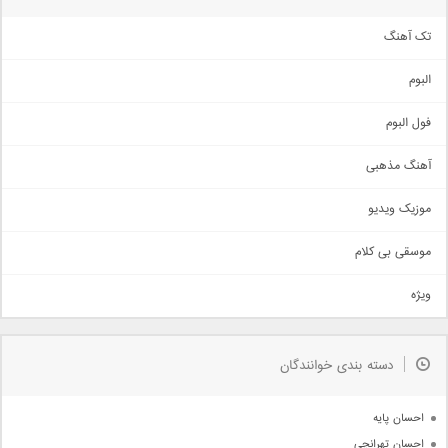
تک آهنگ
آهنگ شاد
البوم
غمگین
اجتماعی
فول البوم
آهنگ عاشقانه
آهنگ مذهبی
حماسی
اذری
موزیک ویدیو
سنتی
اهنگ بندرعباسی
موسقی بی کلام
تیتراژ
ویژه
دمو
مذهبی
به زودی
دسته بندی خوانندگان
جدیدترین ها
آرشیو
احسان پایه
احسان تهرانچی