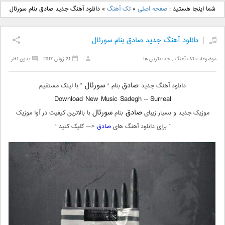
دانلود آهنگ جدید بهنام
دانلود آهنگ جدید علی
شما اینجا هستید :
صفحه اصلی
»
تک آهنگ
»
دانلود آهنگ جدید صادق بنام سورئال
بانی بنام قرص قمر 2
یاسینی بنام دورترین نزدیک
دانلود آهنگ جدید صادق بنام سورئال
موضوعات:
تک آهنگ
,
جدیدترین ها
21 ژوئن 2017
بدون نظر
صادق
سورئال
دانلود آهنگ جدید
بنام “
” با لینک مستقیم
Download New Music Sadegh – Surreal
صادق
سورئال
موزیک جدید و بسیار زیبای
بنام
با بالاترین کیفیت در آوا موزیک
” برای دانلود آهنگ های
صادق
<— کلیک کنید “