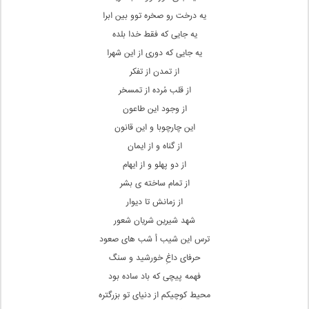
یه درخت رو صخره توو بین ابرا
یه جایی که فقط خدا بلده
یه جایی که دوری از این شهرا
از تمدن از تفکر
از قلب مُرده از تمسخر
از وجود این طاعون
این چارچوبا و این قانون
از گناه و از ایمان
از دو پهلو و از ایهام
از تمام ساخته ی بشر
از زمانش تا دیوار
شهد شیرین شریان شعور
ترس این شیب أ شب های صعود
حرفای داغِ خورشید و سنگ
فهمه پیچی که باد ساده بود
محیط کوچیکم از دنیای تو بزرگتره