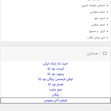
احسان خواجه امیری
احمد سعیدی
احمد سلو
احمد صفایی
آرش  و مسیح
امیر عباس گلاب
امیر عظیمی
امیر علی
همکاران
امیر فرجام
امیر مسعود
خرید بک لینک ارزان
آپدیت نود 32
امیر وکیلی
پسورد نود 32
امیر یگانه
اوکلی لایسنس رایگان نود 32
امین حبیبی
همیار نود 32
امین رستمی
سئو سایت
رایگان
امین فیاض
فروش آنتی ویروس
ایمان غلامی
ایمان فلاح