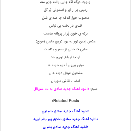
اونورت دیگه اگه جایی باشه جای منه
زمینی پر از ابر و آسمونی پُر گل
محبوب جیغ کلاغه جا صدای بلبل
قلبای باز لخت بی لباس
برکه ی خون پُر از پروانه هاست
عکس زمین توو یه رود تووی مارس (مریخ)
جایی که خالی از صفر و یکاست
اونجا ارواح تووی باد
میان بیرون أ توو خونه ها
مشغول غربال دونه هان
امضا ، نقاش سورئال
منبع:
دانلود آهنگ جدید صادق به نام سورئال
Related Posts:
دانلود آهنگ جدید صادق بنام این
دانلود آهنگ جدید صادق صادق پور بنام غریبه
دانلود آهنگ جدید صادق بنام پر