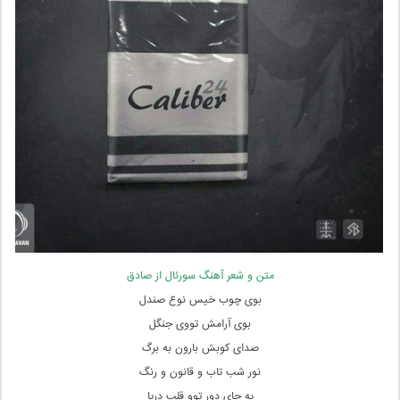
متن و شعر آهنگ سورئال از صادق
بوی چوب خیس نوع صندل
بوی آرامش تووی جنگل
صدای کوبش بارون به برگ
نور شب تاب و قانون و رنگ
یه جای دور توو قلب دریا