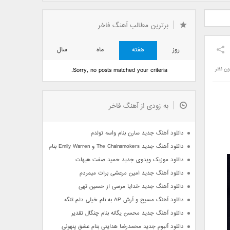
دید فرزاد
دانلود آهنگ جدید بهنام
دانلود آهنگ جدید علی
 آتیش
بانی بنام قرص قمر 2
یاسینی بنام دورترین نزدیک
برترین مطالب آهنگ فاخر
روز
هفته
ماه
سال
ون نظر
Sorry, no posts matched your criteria.
به زودی از آهنگ فاخر
دانلود آهنگ جدید سارن بنام واسه تولدم
دانلود آهنگ جدید The Chainsmokers و Emily Warren بنام Side Effects
دانلود موزیک ویدوی جدید حمید صفت هیهات
دانلود آهنگ جدید امین مرعشی برات میمردم
دانلود آهنگ جدید خدایا مرسی از حسین تهی
دانلود آهنگ مسیح و آرش AP به نام خیلی دلم تنگه
دانلود آهنگ جدید محسن یگانه بنام چنگال تقدیر
دانلود آلبوم جدید محمدرضا هدایتی بنام عشق پنهونی