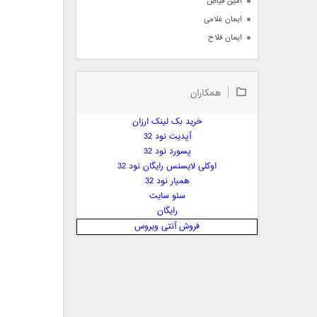
امین فیاض
ایمان غلامی
ایمان فلاح
بابک جهانبخش
بابک رادمنش
همکاران
بابک مافی
باراد
خرید بک لینک ارزان
بنیامین بهادری
آپدیت نود 32
بهراد شهریاری
پسورد نود 32
اوکلی لایسنس رایگان نود 32
بهنام صفوی
همیار نود 32
بهنام علمشاهی
سئو سایت
 پارسا صدیق
رایگان
پارسا چیلیک
فروش آنتی ویروس
پازل بند
پویا
پویا سالکی
پویان
پیمان زارعی