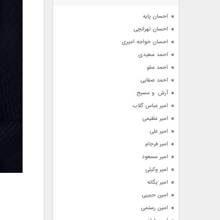
آرشیو
احسان پایه
احسان تهرانچی
احسان خواجه امیری
احمد سعیدی
احمد سلو
احمد صفایی
آرش  و مسیح
امیر عباس گلاب
امیر عظیمی
امیر علی
امیر فرجام
امیر مسعود
امیر وکیلی
امیر یگانه
امین حبیبی
امین رستمی