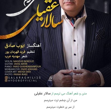
سالار عقیلی
متن و شعر آهنگ می ترسم از
من از آن چشم ترت میترسم
از سر پر خطرت میترسم