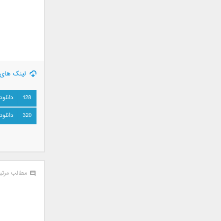
جمشید
حامد پهلان
حامد زمانی
حامد محضرنیا
حبیب
لینک های 
حسین توکلی
حمید اصغری
128
دانلود
حمید طالب زاده
حمید عسکری
320
دانلود
رامین بی باک
رستاک
رضا شیری
رضا صادقی
مطالب مرتب
رضا یزدانی
روزبه نعمت الهی
زانیار خسروی
سالار عقیلی