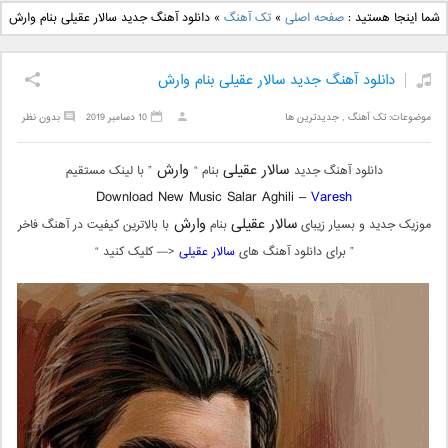
دانلود آهنگ جدید بهنام
دانلود آهنگ جدید علی
شما اینجا هستید :
صفحه اصلی
»
تک آهنگ
»
دانلود آهنگ جدید سالار عقیلی بنام وارش
بانی بنام قرص قمر 2
یاسینی بنام دورترین نزدیک
دانلود آهنگ جدید سالار عقیلی بنام وارش
موضوعات:
تک آهنگ
,
جدیدترین ها
10 دسامبر 2019
بدون نظر
سالار عقیلی
وارش
دانلود آهنگ جدید
بنام “
” با لینک مستقیم
Download New Music Salar Aghili –
Varesh
سالار عقیلی
وارش
موزیک جدید و بسیار زیبای
بنام
با بالاترین کیفیت در آهنگ فاخر
” برای دانلود آهنگ های
سالار عقیلی
<— کلیک کنید “