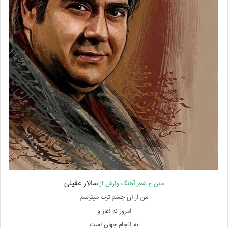
سالار عقیلی
متن و شعر آهنگ وارش از
من از آن چشم ترت میترسم
امروز نه آغاز و
نه انجام جهان است