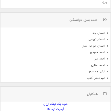
ویژه
دمو
مذهبی
به زودی
دسته بندی خوانندگان
جدیدترین ها
آرشیو
احسان پایه
احسان تهرانچی
احسان خواجه امیری
احمد سعیدی
احمد سلو
احمد صفایی
آرش  و مسیح
امیر عباس گلاب
امیر عظیمی
امیر علی
همکاران
امیر فرجام
امیر مسعود
خرید بک لینک ارزان
آپدیت نود 32
امیر وکیلی