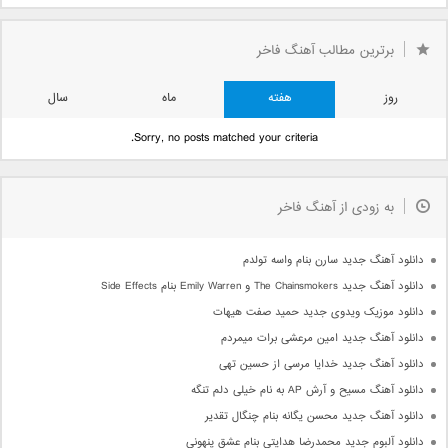
برترین مطالب آهنگ فاخر
روز
هفته
ماه
سال
Sorry, no posts matched your criteria.
به زودی از آهنگ فاخر
دانلود آهنگ جدید سارن بنام واسه تولدم
دانلود آهنگ جدید The Chainsmokers و Emily Warren بنام Side Effects
دانلود موزیک ویدوی جدید حمید صفت هیهات
دانلود آهنگ جدید امین مرعشی برات میمردم
دانلود آهنگ جدید خدایا مرسی از حسین تهی
دانلود آهنگ مسیح و آرش AP به نام خیلی دلم تنگه
دانلود آهنگ جدید محسن یگانه بنام چنگال تقدیر
دانلود آلبوم جدید محمدرضا هدایتی بنام عشق پنهونی