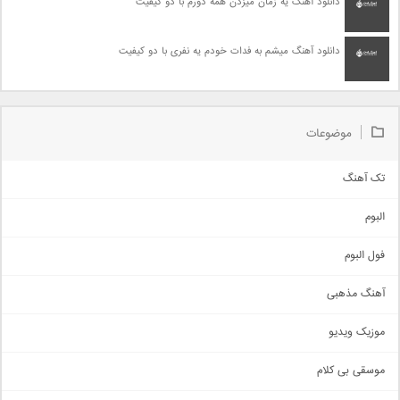
دانلود آهنگ یه زمان میزدن همه دورم با دو کیفیت
دانلود آهنگ میشم به فدات خودم یه نفری با دو کیفیت
موضوعات
تک آهنگ
آهنگ شاد
البوم
غمگین
اجتماعی
فول البوم
آهنگ عاشقانه
آهنگ مذهبی
حماسی
اذری
موزیک ویدیو
سنتی
اهنگ بندرعباسی
موسقی بی کلام
تیتراژ