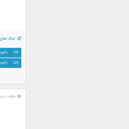
سامان جلیلی
سعید شهروز
سعید مدرس
سیامک عباسی
سیاوش قمصری
لینک های 
سیروان خسروی
سینا بهداد
128
دانلود
سینا حجازی
320
دانلود
سینا سرلک
شاهین جمشیدپور
شهاب رمضان
شهرام شکوهی
علی ارشدی
مطالب مرتب
علی اصحابی
علی بابا
علی باقری
علی پیشتاز