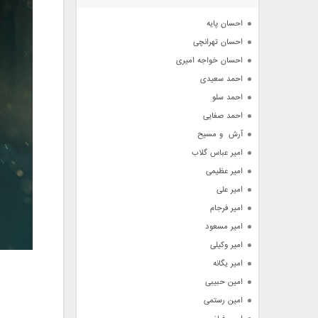
آرشیو
احسان پایه
احسان تهرانچی
احسان خواجه امیری
احمد سعیدی
احمد سلو
احمد صفایی
آرش  و مسیح
امیر عباس گلاب
امیر عظیمی
امیر علی
امیر فرجام
امیر مسعود
امیر وکیلی
امیر یگانه
امین حبیبی
امین رستمی