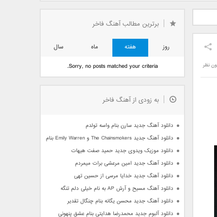
دید فرزاد
دانلود آهنگ جدید بهنام
دانلود آهنگ جدید علی
 آتیش
بانی بنام قرص قمر 2
یاسینی بنام دورترین نزدیک
برترین مطالب آهنگ فاخر
روز
هفته
ماه
سال
ون نظر
Sorry, no posts matched your criteria.
به زودی از آهنگ فاخر
دانلود آهنگ جدید سارن بنام واسه تولدم
دانلود آهنگ جدید The Chainsmokers و Emily Warren بنام Side Effects
دانلود موزیک ویدوی جدید حمید صفت هیهات
دانلود آهنگ جدید امین مرعشی برات میمردم
دانلود آهنگ جدید خدایا مرسی از حسین تهی
دانلود آهنگ مسیح و آرش AP به نام خیلی دلم تنگه
دانلود آهنگ جدید محسن یگانه بنام چنگال تقدیر
دانلود آلبوم جدید محمدرضا هدایتی بنام عشق پنهونی