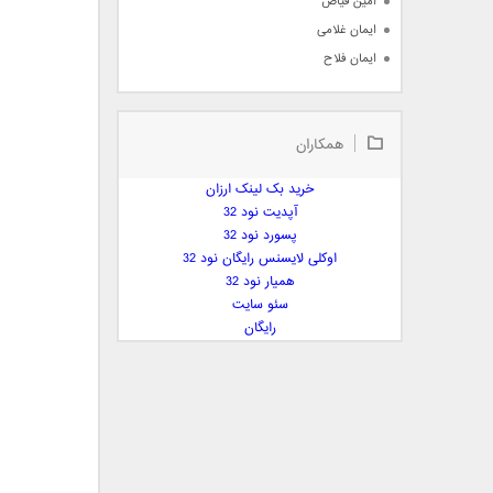
امین فیاض
ایمان غلامی
ایمان فلاح
بابک جهانبخش
بابک رادمنش
همکاران
بابک مافی
باراد
خرید بک لینک ارزان
بنیامین بهادری
آپدیت نود 32
بهراد شهریاری
پسورد نود 32
اوکلی لایسنس رایگان نود 32
بهنام صفوی
همیار نود 32
بهنام علمشاهی
سئو سایت
 پارسا صدیق
رایگان
پارسا چیلیک
پازل بند
پویا
پویا سالکی
پویان
پیمان زارعی