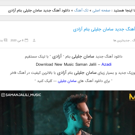
نگ جدید رضا
دانلود آهنگ جدید علی
دانلود آهنگ جدید مهدی
دانلود آهنگ ج
 اینجا هستید :
صفحه اصلی
»
تک آهنگ
»
دانلود آهنگ جدید سامان جلیلی بنام آزادی
بنام نگار
لهراسبی بنام صورت
یراحی بنام اسرار
فرزین بنام
آهنگ جدید سامان جلیلی بنام آزادی
گ
,
جدیدترین ها
6 می 2020
بد
سامان جلیلی
آزادی
دانلود آهنگ جدید
بنام “
” با لینک مستقیم
Download New Music Saman Jalili –
Azadi
سامان جلیلی
آزادی
زیک جدید و بسیار زیبای
بنام
با بالاترین کیفیت در آهنگ فاخر
” برای دانلود آهنگ های
سامان جلیلی
— کلیک کنید “