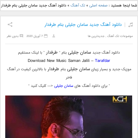
دانلود آهنگ جدید بهنام
دانلود آهنگ جدید علی
شما اینجا هستید :
صفحه اصلی
»
تک آهنگ
»
دانلود آهنگ جدید سامان جلیلی بنام طرفدار
بانی بنام قرص قمر 2
یاسینی بنام دورترین نزدیک
دانلود آهنگ جدید سامان جلیلی بنام طرفدار
موضوعات:
تک آهنگ
,
جدیدترین ها
7 آوریل 2020
بدون نظر
سامان جلیلی
طرفدار
دانلود آهنگ جدید
بنام “
” با لینک مستقیم
Download New Music Saman Jalili –
Tarafdar
سامان جلیلی
طرفدار
موزیک جدید و بسیار زیبای
بنام
با بالاترین کیفیت در آهنگ
فاخر
” برای دانلود آهنگ های
سامان جلیلی
<— کلیک کنید “