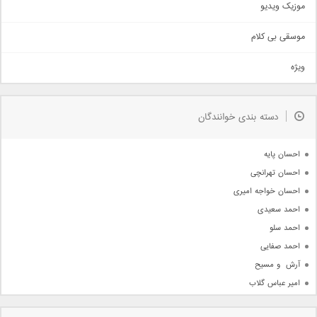
موزیک ویدیو
سنتی
اهنگ بندرعباسی
موسقی بی کلام
تیتراژ
ویژه
دمو
مذهبی
به زودی
دسته بندی خوانندگان
جدیدترین ها
آرشیو
احسان پایه
احسان تهرانچی
احسان خواجه امیری
احمد سعیدی
احمد سلو
احمد صفایی
آرش  و مسیح
امیر عباس گلاب
امیر عظیمی