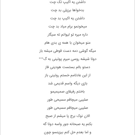
داشتن یه اکیپ تک چت
بدخواها برزیلی بد چت
داشتن یه اکیپ بد چت
میخونمو برام میاد بد چت
داره میره تو لیوانم ته سیگار
منو میخوان با همه ی بدی هام
میگه گوشی دمه دست قوطی میشه باز
دوتا شیشه روسی میرم پوتینی به گ***
دستو بالم بستست هودینی فاز
از این عادتامم خستم روتینی باز
بازی دیگه واسم قدیمی شد
باختم رفیقای صمیمیمو
صلیبی میچاقم مسیحی‌ طور
صلیبی میچاقم مسیحی‌ طور
الان نوک برج پا میشم از صبح
بکنم یه صبحانه جور واسه دوتا گه
و اما بعدم حل کنم بیزینسو چون