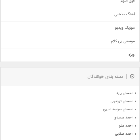
اجتماعی
فول البوم
آهنگ عاشقانه
آهنگ مذهبی
حماسی
اذری
موزیک ویدیو
سنتی
اهنگ بندرعباسی
موسقی بی کلام
تیتراژ
ویژه
دمو
مذهبی
به زودی
دسته بندی خوانندگان
جدیدترین ها
آرشیو
احسان پایه
احسان تهرانچی
احسان خواجه امیری
احمد سعیدی
احمد سلو
احمد صفایی