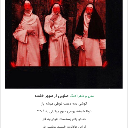
صلیبی از سپهر خلسه
متن و شعر آهنگ
گوشی دمه دست قوطی میشه باز
دوتا شیشه روسی میرم پوتینی به گ***
دستو بالم بستست هودینیه فاز
از این عادتامم خستم روتینی باز