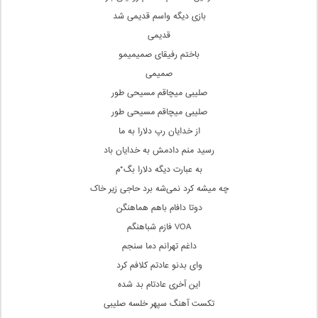
بازی دیگه واسم قدیمی شد
قدیمی
باختم رفیقای صمیمیمو
صمیمی
صلیبی میچاقم مسیحی‌ طور
صلیبی میچاقم مسیحی‌ طور
از خدایان رپ دلارا به ما
رسید منم دادمش به خدایان باد
به عبارت دیگه دلارا بگ*م
چه میشه کرد نمی‌شه برد حاجی زیر خاک
دوتا دافام باهم هماهنگن
VOA فازم شباهنگم
داغم تهرانم دما سنجم
وای بدنو عادتم کلافم کرد
این آخری عادتام بد شده
تکست آهنگ سپهر خلسه صلیبی