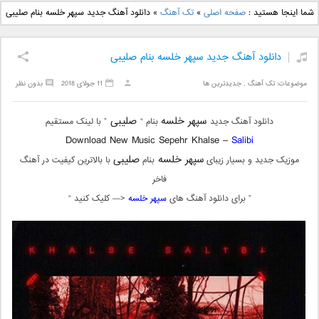
دانلود آهنگ جدید بهنام
دانلود آهنگ جدید علی
شما اینجا هستید :
صفحه اصلی
»
تک آهنگ
»
دانلود آهنگ جدید سپهر خلسه بنام صلیبی
بانی بنام قرص قمر 2
یاسینی بنام دورترین نزدیک
دانلود آهنگ جدید سپهر خلسه بنام صلیبی
موضوعات:
تک آهنگ
,
جدیدترین ها
11 جولای 2018
بدون نظر
سپهر خلسه
صلیبی
دانلود آهنگ جدید
بنام “
” با لینک مستقیم
Download New Music Sepehr Khalse –
Salibi
سپهر خلسه
صلیبی
موزیک جدید و بسیار زیبای
بنام
با بالاترین کیفیت در آهنگ
فاخر
” برای دانلود آهنگ های
سپهر خلسه
<— کلیک کنید “