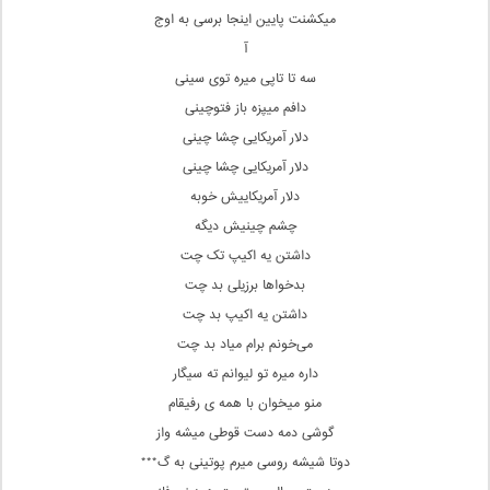
میکشنت پایین اینجا برسی‌ به اوج
آ
سه تا تاپی میره توی سینی
دافم میپزه باز فتوچینی
دلار آمریکایی چشا چینی‌
دلار آمریکایی چشا چینی‌
دلار آمریکاییش خوبه
چشم چینیش دیگه
داشتن یه اکیپ تک چت
بدخواها برزیلی بد چت
داشتن یه اکیپ بد چت
می‌خونم برام میاد بد چت
داره میره تو لیوانم ته سیگار
منو میخوان با همه ی رفیقام
گوشی دمه دست قوطی میشه واز
دوتا شیشه روسی میرم پوتینی به گ***