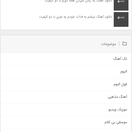
دانلود آهنگ یه زمان میزدن همه دورم با دو کیفیت
دانلود آهنگ میشم به فدات خودم یه نفری با دو کیفیت
موضوعات
تک آهنگ
آهنگ شاد
البوم
غمگین
اجتماعی
فول البوم
آهنگ عاشقانه
آهنگ مذهبی
حماسی
اذری
موزیک ویدیو
سنتی
اهنگ بندرعباسی
موسقی بی کلام
تیتراژ