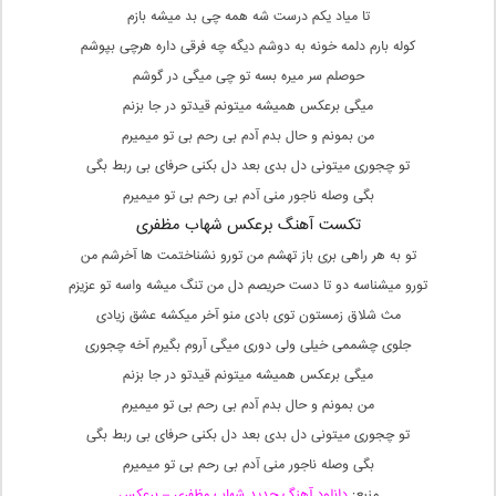
تا میاد یکم درست شه همه چی بد میشه بازم
کوله بارم دلمه خونه به دوشم دیگه چه فرقی داره هرچی بپوشم
حوصلم سر میره بسه تو چی میگی در گوشم
میگی برعکس همیشه میتونم قیدتو در جا بزنم
من بمونم و حال بدم آدم بی رحم بی تو میمیرم
تو چجوری میتونی دل بدی بعد دل بکنی حرفای بی ربط بگی
بگی وصله ناجور منی آدم بی رحم بی تو میمیرم
تکست آهنگ برعکس شهاب مظفری
تو به هر راهی بری باز تهشم من تورو نشناختمت ها آخرشم من
تورو میشناسه دو تا دست حریصم دل من تنگ میشه واسه تو عزیزم
مث شلاق زمستون توی بادی منو آخر میکشه عشق زیادی
جلوی چشممی خیلی ولی دوری میگی آروم بگیرم آخه چجوری
میگی برعکس همیشه میتونم قیدتو در جا بزنم
من بمونم و حال بدم آدم بی رحم بی تو میمیرم
تو چجوری میتونی دل بدی بعد دل بکنی حرفای بی ربط بگی
بگی وصله ناجور منی آدم بی رحم بی تو میمیرم
منبع:
دانلود آهنگ جدید شهاب مظفری – برعکس