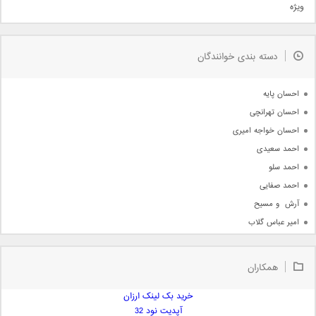
ویژه
دمو
مذهبی
به زودی
دسته بندی خوانندگان
جدیدترین ها
آرشیو
احسان پایه
احسان تهرانچی
احسان خواجه امیری
احمد سعیدی
احمد سلو
احمد صفایی
آرش  و مسیح
امیر عباس گلاب
امیر عظیمی
امیر علی
همکاران
امیر فرجام
امیر مسعود
خرید بک لینک ارزان
آپدیت نود 32
امیر وکیلی