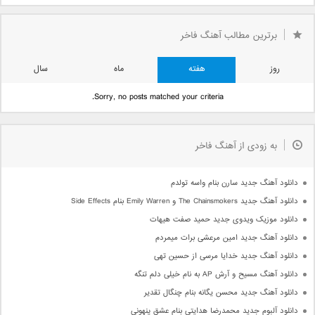
برترین مطالب آهنگ فاخر
روز
هفته
ماه
سال
Sorry, no posts matched your criteria.
به زودی از آهنگ فاخر
دانلود آهنگ جدید سارن بنام واسه تولدم
دانلود آهنگ جدید The Chainsmokers و Emily Warren بنام Side Effects
دانلود موزیک ویدوی جدید حمید صفت هیهات
دانلود آهنگ جدید امین مرعشی برات میمردم
دانلود آهنگ جدید خدایا مرسی از حسین تهی
دانلود آهنگ مسیح و آرش AP به نام خیلی دلم تنگه
دانلود آهنگ جدید محسن یگانه بنام چنگال تقدیر
دانلود آلبوم جدید محمدرضا هدایتی بنام عشق پنهونی