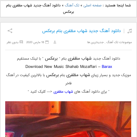
دانلود آهنگ جدید بهنام
دانلود آهنگ جدید علی
شما اینجا هستید :
صفحه اصلی
»
تک آهنگ
»
دانلود آهنگ جدید شهاب مظفری بنام
بانی بنام قرص قمر 2
یاسینی بنام دورترین نزدیک
برعکس
دانلود آهنگ جدید شهاب مظفری بنام برعکس
موضوعات:
تک آهنگ
,
جدیدترین ها
18 مارس 2020
بدون نظر
شهاب مظفری
برعکس
دانلود آهنگ جدید
بنام “
” با لینک مستقیم
Download New Music Shahab Mozaffari –
Barax
شهاب مظفری
برعکس
موزیک جدید و بسیار زیبای
بنام
با بالاترین کیفیت در آهنگ
فاخر
” برای دانلود آهنگ های
شهاب مظفری
<— کلیک کنید “