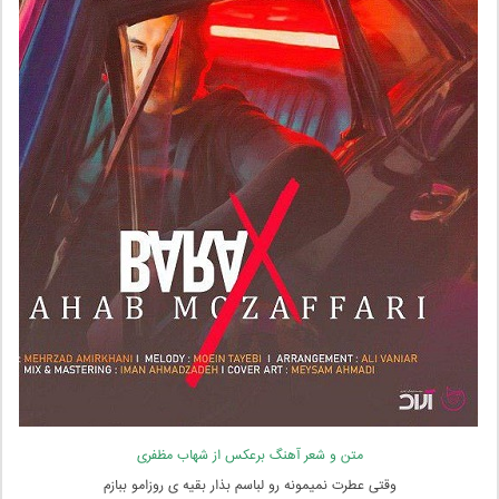
متن و شعر آهنگ برعکس از شهاب مظفری
وقتی عطرت نمیمونه رو لباسم بذار بقیه ی روزامو ببازم