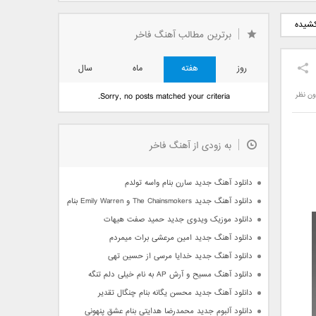
دید فرزاد
دانلود آهنگ جدید بهنام
دانلود آهنگ جدید علی
کشیده
 آتیش
بانی بنام قرص قمر 2
یاسینی بنام دورترین نزدیک
برترین مطالب آهنگ فاخر
روز
هفته
ماه
سال
ون نظر
Sorry, no posts matched your criteria.
به زودی از آهنگ فاخر
دانلود آهنگ جدید سارن بنام واسه تولدم
دانلود آهنگ جدید The Chainsmokers و Emily Warren بنام Side Effects
دانلود موزیک ویدوی جدید حمید صفت هیهات
دانلود آهنگ جدید امین مرعشی برات میمردم
دانلود آهنگ جدید خدایا مرسی از حسین تهی
دانلود آهنگ مسیح و آرش AP به نام خیلی دلم تنگه
دانلود آهنگ جدید محسن یگانه بنام چنگال تقدیر
دانلود آلبوم جدید محمدرضا هدایتی بنام عشق پنهونی