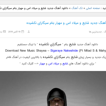
نگ جدید رضا
دانلود آهنگ جدید علی
دانلود آهنگ جدید مهدی
دانلود آهنگ ج
ید :
صفحه اصلی
»
تک آهنگ
»
دانلود آهنگ جدید شایع و میلاد اس و مهیار بنام سیگارای ن
بنام نگار
لهراسبی بنام صورت
یراحی بنام اسرار
فرزین بنام
آهنگ جدید شایع و میلاد اس و مهیار بنام سیگارای نکشیده
گ
,
جدیدترین ها
19 اکتبر 2019
بد
شایع
سیگارای نکشیده
دانلود آهنگ جدید
بنام “
” با لینک مستقیم
Download New Music Shayea –
Sigaraye Nakeshide
(Ft Milad S & Mahy
شایع
سیگارای نکشیده
یک جدید و بسیار زیبای
بنام
با بالاترین کیفیت در آهنگ فاخر
” برای دانلود آهنگ های
شایع
و
میلاد اس
و
مهیار
<— کلیک کنید “