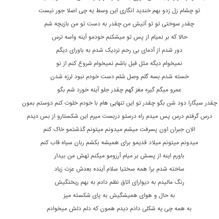
تو چشام زل زدو بهم خندید انگاری این وسط یه چی اصلا جور نیست
چقدر سوختی تو تو آتیش من چقدر به دست تو من بازیچه شم
حالا که بر نمیام از پس تو میشکنم خودمو آینه واسه ترس
دور شدم از آدمای بی رحم نزدیک شدم به باورای دیگم
نمیخوام دیگه مثل قبل باشم نمیخوام شروع کنم از نو
خسته شدم بسه گلم وصل شلم دست خودم نبود لرزه شدن
عمرو میگم گیره مغز گهم چقدر جلو آینه خورد شم بگو
چقدر سیگارا دود شن بگو چقدر تو این تنهایی هام با خودم خلوت کنم دوستم بمون
درس گرفتم درس پس میدم راه درستو دربست میرم این شکستارو از بس دیدم
الان جبران اون پسرفت میشم میدونم میتونم گذشتمو خاک کنم
میدونم میتونم میلاد قدیمو برای همیشه بکشم ربان سیاه قاب کنم
باورم اینه از پسش بر میام آرزومو میکنم تهش من بیدار
ساخته شدم برا همه سختیا سلام آینده بعدش عزت زیاد
رنگ مالیدم به دیوارای اتاق نظم دادم به بهم ریختگیش
به حال و هوای همیشگیش به پای شکسته میز
به همه چی یه شکلی دادم دیدم همون که دلم دلش میخوادم