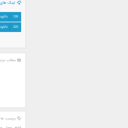
لینک های 
علی تکتا
علی رها
128
دانلود
علی رهبری
علی عباسی
320
دانلود
علی عبدالمالکی
علی لهراسبی
علی هایپر
علیرضا روزگار
مطالب مرتب
علیرضا طلیسچی
علیرضا قربانی
عماد
عماد طالب زاده
فاتح نورایی
فتاح فتحی
فرشید امین
فرهاد جواهر کلام
برچسب ها
فرهاد دهقان
شایع
,
مهیار
,
می