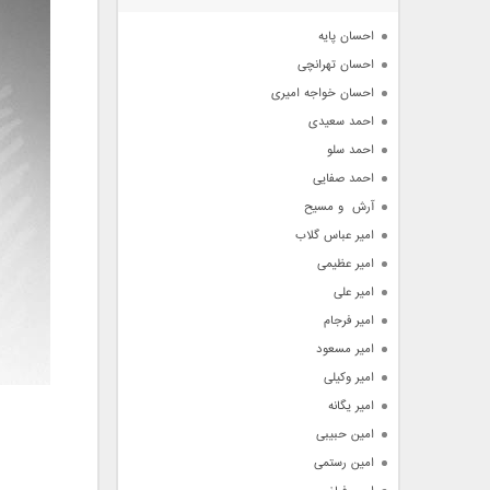
آرشیو
احسان پایه
احسان تهرانچی
احسان خواجه امیری
احمد سعیدی
احمد سلو
احمد صفایی
آرش  و مسیح
امیر عباس گلاب
امیر عظیمی
امیر علی
امیر فرجام
امیر مسعود
امیر وکیلی
امیر یگانه
امین حبیبی
امین رستمی