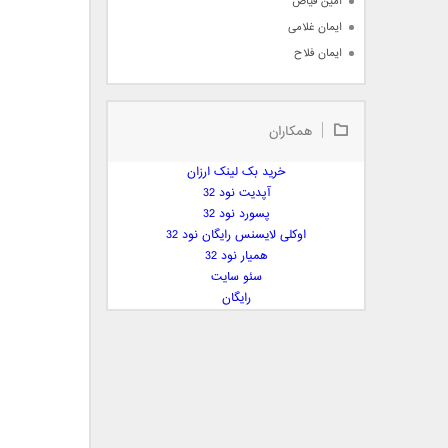
امین فیاض
ایمان غلامی
ایمان فلاح
بابک جهانبخش
بابک رادمنش
همکاران
بابک مافی
باراد
خرید بک لینک ارزان
بنیامین بهادری
آپدیت نود 32
بهراد شهریاری
پسورد نود 32
اوکلی لایسنس رایگان نود 32
بهنام صفوی
همیار نود 32
بهنام علمشاهی
سئو سایت
 پارسا صدیق
رایگان
پارسا چیلیک
پازل بند
پویا
پویا سالکی
پویان
پیمان زارعی