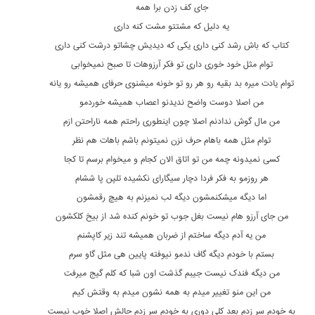
جای کف زدن برا همه
یه دلیل که مشتتو مشت کنه داری
کتاب که باش رشد کنی داری یکی که دیدیش چشاتو درشت کنی داری
توام مثل خود خوری داری تو فکر آرزوهات تا صبح نمیخوابی
توام یادت میره بد بقیه رو هر رو تو خونه میشنوی حرفای همیشه رو یانه
من اصلا دوست واضح ندیدنو اعصاب همیشه خوردمو
من مال گوش ندادنم اصلا چون اینطوری راحتم همه ناراحتن ازم
توام مثل همه باهام حرف نزن نمیتونم باشم باهات هم نظر
کسی نمیدونه چمه من تو اتاق الان کجام و میخوام برسم تا کجا
هر روزمو به فکر فردا دچار سیگارای نکشیده تلپن پا ششام
اما دیگه میشکنمشون دیگه لب نمیزنم به هیچ رقمشون
من جای آرزو هام نیست بغل جوب تو خونم کنده شد از بیخ کلکشون
من یه آدم دیگه ساختم از ضربان همیشه تند زیر کاپشنم
بستم با خودم دیگه گاف ندمو نیوفته پایین هی مثل گاو سرم
من دیگه فندک نیست جیبم گذشت اون شبا که کلم گیج میرفت
من این منو تغییر میدم به همه نشون میدم به وقتش کیم
به خودم سر زدم بعد کلی دوری به خودم سر زدم حالش اصلا خوب نیست