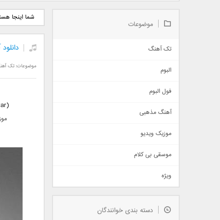
دانلود آلبوم جدید سیروان
دانلود آهنگ جدید علیرضا
دانلود آه
شما اینجا هست
خسروی بنام مونولوگ
قربانی بنام خیال خوش
بهرام 
موضوعات
دانلود 
تک آهنگ
آهنگ شاد
موضوعات:
تک آهن
البوم
غمگین
اجتماعی
فول البوم
آهنگ عاشقانه
ar)
آهنگ مذهبی
حماسی
موز
اذری
موزیک ویدیو
سنتی
اهنگ بندرعباسی
موسقی بی کلام
تیتراژ
ویژه
دمو
مذهبی
به زودی
دسته بندی خوانندگان
جدیدترین ها